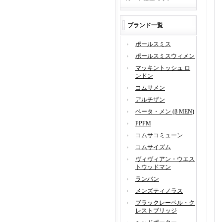
ブランド一覧
ポールスミス
ポールスミスウィメン
マッキントッシュ ロ
ンドン
コムサメン
アルチザン
ベータ・メン (β MEN)
PPFM
コムサコミューン
コムサイズム
ヴィヴィアン・ウエス
トウッドマン
ランバン
メンズティノラス
ブラックレーベル・ク
レストブリッジ