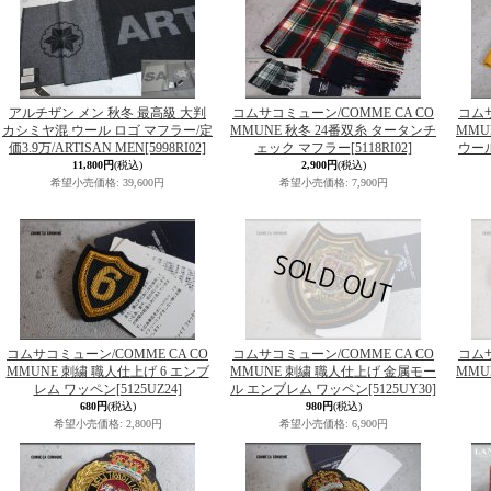
アルチザン メン 秋冬 最高級 大判
コムサコミューン/COMME CA CO
コムサ
カシミヤ混 ウール ロゴ マフラー/定
MMUNE 秋冬 24番双糸 タータンチ
MMU
価3.9万/ARTISAN MEN
[5998RI02]
ェック マフラー
[5118RI02]
ウー
11,800円
(税込)
2,900円
(税込)
希望小売価格
:
39,600円
希望小売価格
:
7,900円
コムサコミューン/COMME CA CO
コムサコミューン/COMME CA CO
コムサ
MMUNE 刺繍 職人仕上げ 6 エンブ
MMUNE 刺繍 職人仕上げ 金属モー
MMU
レム ワッペン
[5125UZ24]
ル エンブレム ワッペン
[5125UY30]
680円
(税込)
980円
(税込)
希望小売価格
:
2,800円
希望小売価格
:
6,900円