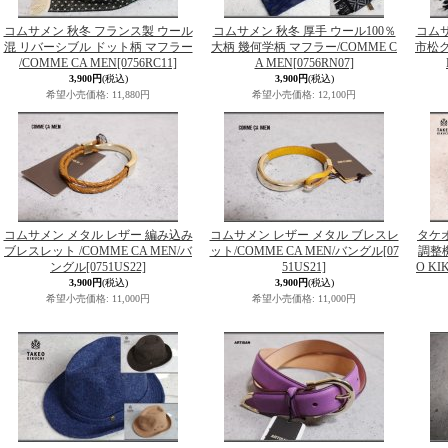
コムサメン 秋冬 フランス製 ウール
コムサメン 秋冬 厚手 ウール100％
コムサ
混 リバーシブル ドット柄 マフラー
大柄 幾何学柄 マフラー/COMME C
市松グ
/COMME CA MEN
[0756RC11]
A MEN
[0756RN07]
3,900円
(税込)
3,900円
(税込)
希望小売価格
:
11,880円
希望小売価格
:
12,100円
コムサメン メタル レザー 編み込み
コムサメン レザー メタル ブレスレ
タケ
ブレスレット /COMME CA MEN/バ
ット/COMME CA MEN/バングル
[07
調整機
ングル
[0751US22]
51US21]
O K
3,900円
(税込)
3,900円
(税込)
希望小売価格
:
11,000円
希望小売価格
:
11,000円