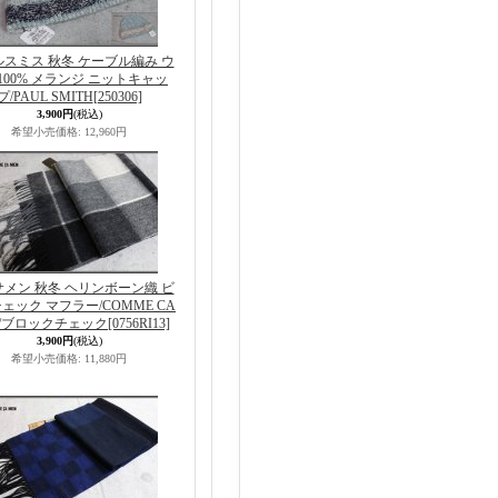
スミス 秋冬 ケーブル編み ウ
100% メランジ ニットキャッ
プ/PAUL SMITH
[250306]
3,900円
(税込)
希望小売価格
:
12,960円
メン 秋冬 ヘリンボーン織 ビ
ェック マフラー/COMME CA
N/ブロックチェック
[0756RI13]
3,900円
(税込)
希望小売価格
:
11,880円