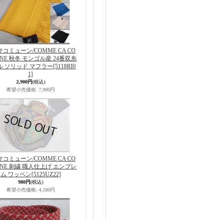
コミューン/COMME CA CO
NE 秋冬 モンゴル産 24番双糸
ル ソリッド マフラー
[5118RI0
1]
2,900円
(税込)
希望小売価格
:
7,900円
コミューン/COMME CA CO
NE 刺繍 職人仕上げ エンブレ
ム ワッペン
[5125UZ22]
980円
(税込)
希望小売価格
:
4,180円