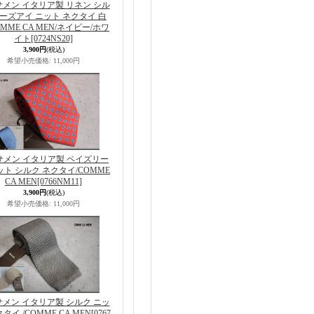
メン イタリア製 リネン シル
バーズアイ ニット ネクタイ 白
OMME CA MEN/ネイビー/ホワ
イト
[0724NS20]
3,900円
(税込)
希望小売価格
:
11,000円
サメン イタリア製 ペイズリー
ット シルク ネクタイ/COMME
CA MEN
[0766NM11]
3,900円
(税込)
希望小売価格
:
11,000円
メン イタリア製 シルク ニッ
タイ /COMME CA MEN
[0767