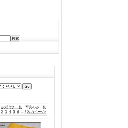
説明付き一覧
写真のみ一覧
|
2
|
3
|
4
|
5
|
6
|
...
8
次のページ
»