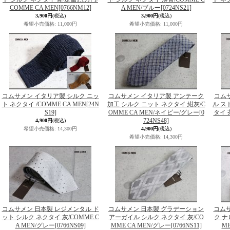
COMME CA MEN
[0766NM12]
A MEN/ブルー
[0724NS21]
3,900円
(税込)
3,900円
(税込)
希望小売価格
:
11,000円
希望小売価格
:
11,000円
コムサメン イタリア製 シルク ニッ
コムサメン イタリア製 アンテーク
コム
ト ネクタイ /COMME CA MEN
[24N
加工 シルク ニット ネクタイ 紺灰/C
ル ス
S19]
OMME CA MEN/ネイビー/グレー
[0
タイ 茶
724NS48]
4,900円
(税込)
希望小売価格
:
14,300円
4,900円
(税込)
希望小売価格
:
14,300円
コムサメン 日本製 レジメンタル ド
コムサメン 日本製 グラデーション
コムサ
ット シルク ネクタイ 灰/COMME C
アーガイル シルク ネクタイ 灰/CO
ク ナ
A MEN/グレー
[0766NS09]
MME CA MEN/グレー
[0766NS11]
M