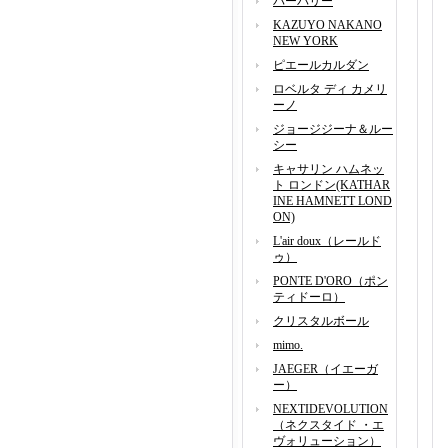
バーバリー
KAZUYO NAKANO
NEW YORK
ピエールカルダン
ロベルタ ディ カメリ
ーノ
ジョージジーナ＆ルー
シー
キャサリン ハムネッ
ト ロンドン(KATHAR
INE HAMNETT LOND
ON)
L'air doux（レールド
ゥ）
PONTE D'ORO（ポン
ティドーロ）
クリスタルボール
mimo.
JAEGER（イエーガ
ー）
NEXTIDEVOLUTION
（ネクスタイド ・エ
ヴォリューション）