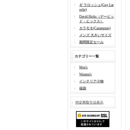
ギ ラロッシュ(Guy Lar
oche)
David Hicks（デービッ
ド・ヒックス）
カラモモ(Caramomo)
メンズ 大きいサイズ
期間限定セール
カテゴリー一覧
Men's
Women's
インテリア小物
福袋
特定商取引法表示