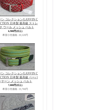
ン コレクション/LANVIN C
ECTION 日本製 最高級 ストレ
チ ウール メッシュ ベルト
6,900円
(税込)
希望小売価格
:
20,520円
ン コレクション/LANVIN C
ECTION 日本製 最高級 ペーパ
ーヤーン メッシュ ベルト
7,800円
(税込)
希望小売価格
:
23,760円