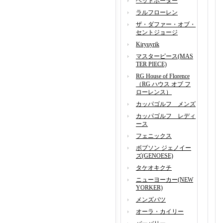
ヘッドポーター
ラルフローレン
ザ・ダファー・オブ・
セントジョージ
Kiryuyrik
マスターピース(MAS
TER PIECE)
RG House of Florence
（RG ハウス オブ フ
ローレンス）
カッパゴルフ メンズ
カッパゴルフ レディ
ース
フェニックス
ボブソン ジェノイー
ズ(GENOESE)
タケオキクチ
ニューヨーカー(NEW
YORKER)
メンズバツ
オーラ・カイリー