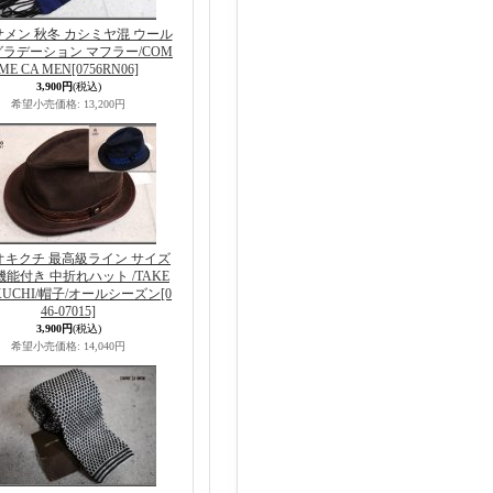
メン 秋冬 カシミヤ混 ウール
ラデーション マフラー/COM
ME CA MEN
[0756RN06]
3,900円
(税込)
希望小売価格
:
13,200円
オキクチ 最高級ライン サイズ
能付き 中折れハット /TAKE
IKUCHI/帽子/オールシーズン
[0
46-07015]
3,900円
(税込)
希望小売価格
:
14,040円