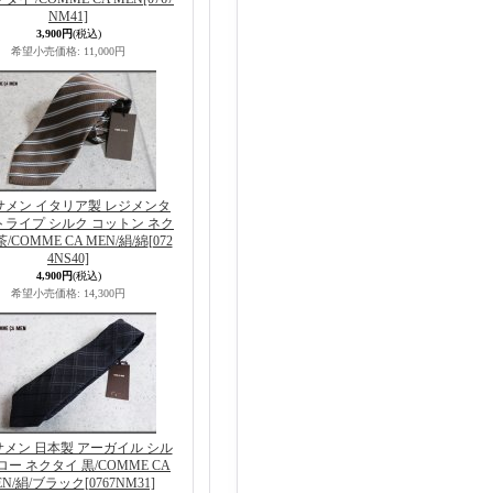
NM41]
3,900円
(税込)
希望小売価格
:
11,000円
サメン イタリア製 レジメンタ
トライプ シルク コットン ネク
/COMME CA MEN/絹/綿
[072
4NS40]
4,900円
(税込)
希望小売価格
:
14,300円
メン 日本製 アーガイル シル
ロー ネクタイ 黒/COMME CA
EN/絹/ブラック
[0767NM31]