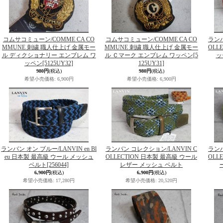
コムサコミューン/COMME CA CO
コムサコミューン/COMME CA CO
ランバ
MMUNE 刺繍 職人仕上げ 金属モー
MMUNE 刺繍 職人仕上げ 金属モー
OLL
ル ディクショナリー エンブレム ワ
ル Ｃマーク エンブレム ワッペン
[5
ッ
ッペン
[5125UY32]
125UY31]
980円
(税込)
980円
(税込)
希望小売価格
:
6,900円
希望小売価格
:
6,900円
ランバン オン ブルー/LANVIN en Bl
ランバン コレクション/LANVIN C
ランバ
eu 日本製 最高級 ウール メッシュ
OLLECTION 日本製 最高級 ウール
OLL
ベルト
[256044]
レザー メッシュ ベルト
6,900円
(税込)
6,900円
(税込)
希望小売価格
:
17,280円
希望小売価格
:
20,520円