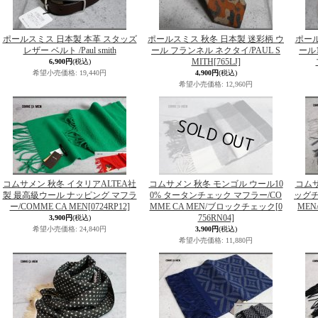
ポールスミス 日本製 本革 スタッズ
ポールスミス 秋冬 日本製 迷彩柄 ウ
ポール
レザー ベルト /Paul smith
ール フランネル ネクタイ/PAUL S
ール
MITH
[765LJ]
6,900円
(税込)
希望小売価格
:
19,440円
4,900円
(税込)
希望小売価格
:
12,960円
コムサメン 秋冬 イタリアALTEA社
コムサメン 秋冬 モンゴル ウール10
コムサ
製 最高級ウール ナッピング マフラ
0% タータンチェック マフラー/CO
ッグチ
ー/COMME CA MEN
[0724RP12]
MME CA MEN/ブロックチェック
[0
ME
756RN04]
3,900円
(税込)
希望小売価格
:
24,840円
3,900円
(税込)
希望小売価格
:
11,880円