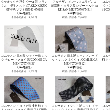
タケオキクチ 秋冬 ウール混 フラン
アルチザン メン+マヌエラグレコ
コムサ
ネル 中折れハット /TAKEO KIKUC
最高級 イタリア製 レザー ベルト /A
ク 
HI/帽子/ソフト帽
[046-07018]
RTISAN MEN
[5970YM81]
紺/C
3,900円
(税込)
9,800円
(税込)
希望小売価格
:
14,040円
希望小売価格
:
35,640円
コムサメン 日本製 シャドー織 シル
コムサメン 日本製 シャンブレー ド
コム
ク ナロー ネクタイ 黒/COMME CA
ット シルク ネクタイ /COMME CA
柄 ド
MEN
[0767NM31]
MEN
[0766NS12]
3,900円
(税込)
3,900円
(税込)
希望小売価格
:
11,000円
希望小売価格
:
11,000円
コムサメン イタリア製 小紋柄 ドッ
コムサメン イタリア製 ニット ドッ
コムサ
ト シルク ネクタイ 青/定価1.1万円/
ト シルク ネクタイ 薄青/COMME C
ト ネク