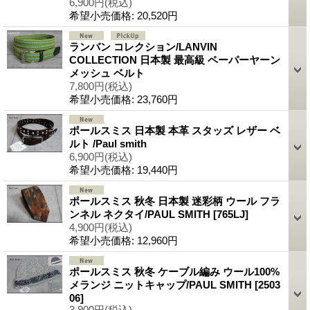
6,900円
(税込)
希望小売価格
:
20,520円
ランバン コレクション/LANVIN
COLLECTION 日本製 最高級 ペーパーヤーン
メッシュ ベルト
7,800円
(税込)
希望小売価格
:
23,760円
ポールスミス 日本製 本革 スタッズ レザー ベ
ルト /Paul smith
6,900円
(税込)
希望小売価格
:
19,440円
ポールスミス 秋冬 日本製 迷彩柄 ウール フラ
ンネル ネクタイ/PAUL SMITH
[765LJ]
4,900円
(税込)
希望小売価格
:
12,960円
ポールスミス 秋冬 ケーブル編み ウール100%
メランジ ニットキャップ/PAUL SMITH
[2503
06]
3,900円
(税込)