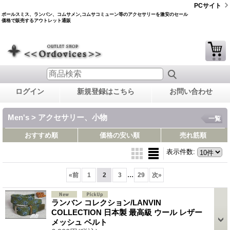
PCサイト
ポールスミス、ランバン、コムサメン,コムサコミューン等のアクセサリーを激安のセール
価格で販売するアウトレット通販
ログイン
新規登録はこちら
お問い合わせ
Men's > アクセサリー、小物
一覧
おすすめ順
価格の安い順
売れ筋順
表示件数
:
...
«
前
1
2
3
29
次
»
ランバン コレクション/LANVIN
COLLECTION 日本製 最高級 ウール レザー
メッシュ ベルト