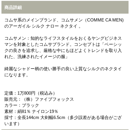
商品詳細
コムサ系のメインブランド、コムサメン（COMME CA MEN)
のアーガイル シルク ナロー ネクタイ 。
コムサメン：知的なライフスタイルをおくるヤングビジネス
マンを対象としたコムサブランド。コンセプトは「ベーシッ
クの良さを追求し、厳格な中にもほどよくトレンドを取り入
れた、洗練されたイメージの服」
綺麗なシャドー柄の使い勝手の良い上質なシルクのネクタイ
になります。
定価：1万800円（税込み）
販売元：（株）ファイブフォックス
カラー：ブラック
素材：絹81％ ナイロン19％
採寸：全長144cm 大剣幅6.5cm（多少誤差がある場合がござ
います）