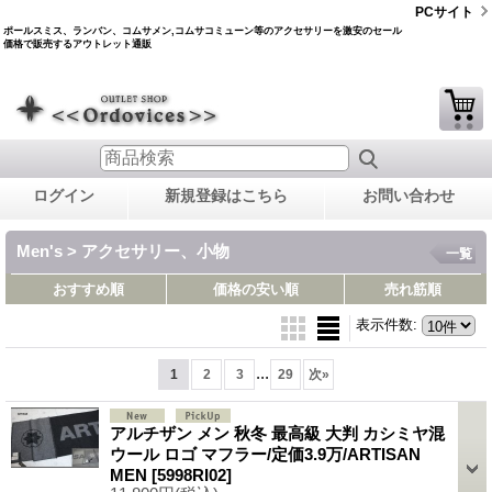
PCサイト
ポールスミス、ランバン、コムサメン,コムサコミューン等のアクセサリーを激安のセール
価格で販売するアウトレット通販
ログイン
新規登録はこちら
お問い合わせ
Men's > アクセサリー、小物
一覧
おすすめ順
価格の安い順
売れ筋順
表示件数
:
...
1
2
3
29
次
»
アルチザン メン 秋冬 最高級 大判 カシミヤ混
ウール ロゴ マフラー/定価3.9万/ARTISAN
MEN
[5998RI02]