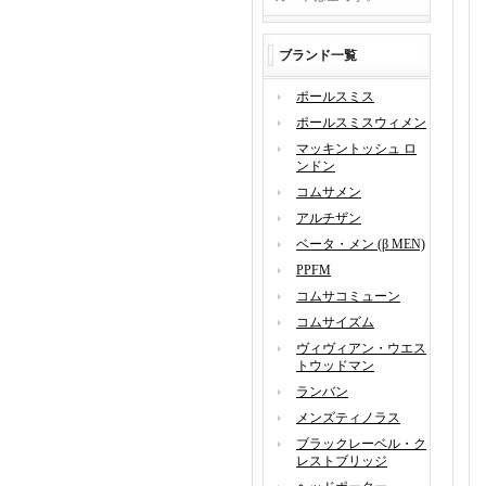
ブランド一覧
ポールスミス
ポールスミスウィメン
マッキントッシュ ロ
ンドン
コムサメン
アルチザン
ベータ・メン (β MEN)
PPFM
コムサコミューン
コムサイズム
ヴィヴィアン・ウエス
トウッドマン
ランバン
メンズティノラス
ブラックレーベル・ク
レストブリッジ