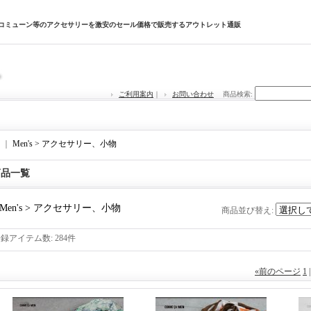
サコミューン等のアクセサリーを激安のセール価格で販売するアウトレット通販
ご利用案内
｜
お問い合わせ
商品検索
:
｜
Men's > アクセサリー、小物
商品一覧
Men's > アクセサリー、小物
商品並び替え
:
登録アイテム数
:
284件
«
前のページ
1