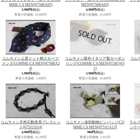
MME CA MEN
[0756RA05]
MEN
[0756RA03]
3,900円
(税込)
4,900円
(税込)
希望小売価格
:
10,800円
希望小売価格
:
14,040円
コムサメン上質ドット柄スカーフ/
コムサメン新作イタリア製カーボン
コム
メンズ/COMME CA MEN
[0756RA2
リング/COMME CA MEN
[0724UW3
4]
1]
1,900円
(税込)
3,900円
(税込)
希望小売価格
:
5,400円
希望小売価格
:
10,800円
コムサメン天然石数珠系ブレスレッ
コムサメン迷彩動物ピンバッジ/CO
ラル
ト
[0751UD14]
MME CA MEN
[0751UA13]
ンケース
4,900円
(税込)
980円
(税込)
希望小売価格
:
16,200円
希望小売価格
:
2,052円