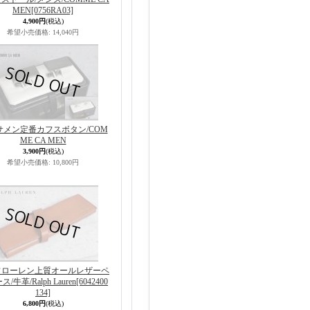
MEN
[0756RA03]
4,900円
(税込)
希望小売価格
:
14,040円
サメン定番カフスボタン/COM
ME CA MEN
3,900円
(税込)
希望小売価格
:
10,800円
フローレン上質オールレザーペ
/牛革/Ralph Lauren
[6042400
134]
6,800円
(税込)