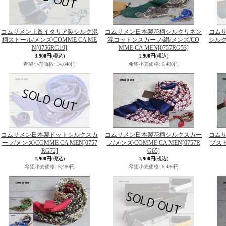
コムサメン上質イタリア製シルク混
コムサメン日本製花柄シルクリネン
コム
柄ストール/メンズ/COMME CA ME
混コットンスカーフ/絹/メンズ/CO
シルク
N
[0756RG19]
MME CA MEN
[0757RG53]
3,900円
(税込)
1,900円
(税込)
希望小売価格
:
14,040円
希望小売価格
:
6,480円
コムサメン日本製ドットシルクスカ
コムサメン日本製花柄シルクスカー
コム
ーフ/メンズ/COMME CA MEN
[0757
フ/メンズ/COMME CA MEN
[0757R
プスト
RG72]
G65]
1,900円
(税込)
1,900円
(税込)
希望小売価格
:
6,480円
希望小売価格
:
6,480円