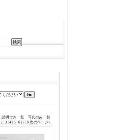
説明付き一覧
写真のみ一覧
|
2
|
3
|
4
|
5
|
6
|
7
|
8
次のページ
»