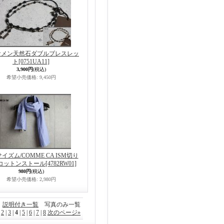
サメン天然石ダブルブレスレッ
ト
[0751UA11]
3,900円
(税込)
希望小売価格
:
9,450円
イズム/COMME CA ISM切り
コットンストール
[4782RW01]
980円
(税込)
希望小売価格
:
2,980円
説明付き一覧
写真のみ一覧
|
2
|
3
|
4
|
5
|
6
|
7
|
8
次のページ
»