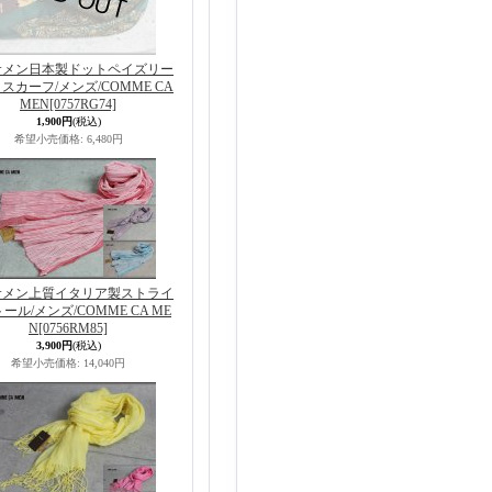
サメン日本製ドットペイズリー
スカーフ/メンズ/COMME CA
MEN
[0757RG74]
1,900円
(税込)
希望小売価格
:
6,480円
サメン上質イタリア製ストライ
ール/メンズ/COMME CA ME
N
[0756RM85]
3,900円
(税込)
希望小売価格
:
14,040円