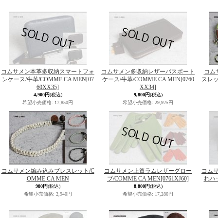
コムサメン本革多収納スマートフォ
コムサメン多収納レザーパスポート
コム
ンケース/牛革/COMME CA MEN
[07
ケース/牛革/COMME CA MEN
[0760
スレッ
60XX35]
XX34]
4,900円
(税込)
9,800円
(税込)
希望小売価格
:
17,850円
希望小売価格
:
29,925円
コムサメン編み込みブレスレット/C
コムサメン上質ラムレザーグロー
コム
OMME CA MEN
ブ/COMME CA MEN
[0761XJ60]
れハッ
980円
(税込)
8,800円
(税込)
希望小売価格
:
2,940円
希望小売価格
:
17,280円