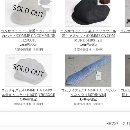
コムサコミューン定番コットン中折
コムサコミューン裏チェックウール
コム
れハット/COMME CA COMMUNE
混キャスケット/COMME CA COM
[5120XU10]
MUNE
[5120XP21]
2,900円
(税込)
2,900円
(税込)
希望小売価格
:
5,880円
希望小売価格
:
4,830円
コムサイズム/COMME CA ISMウー
コムサイズム/COMME CA ISMシル
コムサ
ル混キャスケット/帽子
[4783RX04]
クネクタイ
[4706NA34]
替え
2,480円
(税込)
1,480円
(税込)
希望小売価格
:
3,980円
希望小売価格
:
3,980円
«
前のページ
1