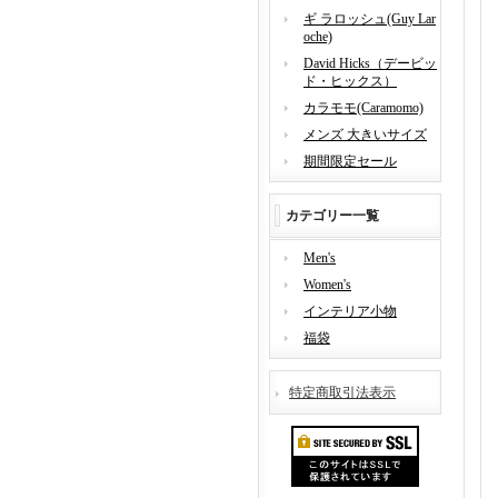
ギ ラロッシュ(Guy Lar
oche)
David Hicks（デービッ
ド・ヒックス）
カラモモ(Caramomo)
メンズ 大きいサイズ
期間限定セール
カテゴリー一覧
Men's
Women's
インテリア小物
福袋
特定商取引法表示