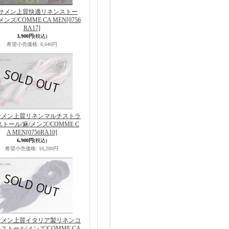
サメン上質快適リネンストー
メンズ/COMME CA MEN
[0756
RA17]
3,900円
(税込)
希望小売価格
:
8,640円
サメン上質リネンマルチストラ
トール/麻/メンズ/COMME C
A MEN
[0756RA10]
6,900円
(税込)
希望小売価格
:
16,200円
サメン上質イタリア製リネンコ
ストール/メンズ/COMME CA