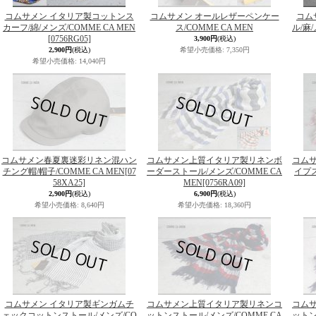
コムサメン イタリア製コットンス
コムサメン オールレザーペンケー
コム
カーフ/綿/メンズ/COMME CA MEN
ス/COMME CA MEN
ル/麻/
[0756RG05]
3,900円
(税込)
2,900円
(税込)
希望小売価格
:
7,350円
希望小売価格
:
14,040円
コムサメン春夏裏迷彩リネン混ハン
コムサメン上質イタリア製リネンボ
コム
チング帽/帽子/COMME CA MEN
[07
ーダーストール/メンズ/COMME CA
イプス
58XA25]
MEN
[0756RA09]
2,900円
(税込)
6,900円
(税込)
希望小売価格
:
8,640円
希望小売価格
:
18,360円
コムサメン イタリア製ギンガムチ
コムサメン上質イタリア製リネンコ
コム
ェックコットンストール/メンズ/CO
ットンストール/メンズ/COMME CA
ットン