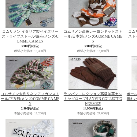
コムサメン イタリア製ペイズリー
コムサメン高級レーヨンドットスト
コム
ストライプストール/綿麻/メンズ/C
ール/日本製/メンズ/COMME CA ME
ストー
OMME CA MEN
N
3,900円
(税込)
3,900円
(税込)
希望小売価格
:
18,360円
希望小売価格
:
14,040円
コムサメン大判リネンアフガンスト
ランバンコレクション高級羊革カシ
ポー
ール/正方形/メンズ/COMME CA ME
ミヤグローブ/LANVIN COLLECTIO
折れハッ
N
N
[238092]
2,900円
(税込)
14,900円
(税込)
希望小売価格
:
16,200円
希望小売価格
:
27,000円