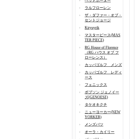
ヘッドポーター
ラルフローレン
ザ・ダファー・オブ・
セントジョージ
Kiryuyrik
マスターピース(MAS
TER PIECE)
RG House of Florence
（RG ハウス オブ フ
ローレンス）
カッパゴルフ メンズ
カッパゴルフ レディ
ース
フェニックス
ボブソン ジェノイー
ズ(GENOESE)
タケオキクチ
ニューヨーカー(NEW
YORKER)
メンズバツ
オーラ・カイリー