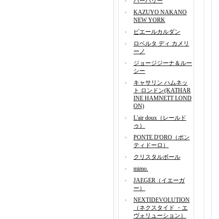
バーバリー
KAZUYO NAKANO
NEW YORK
ピエールカルダン
ロベルタ ディ カメリ
ーノ
ジョージジーナ＆ルー
シー
キャサリン ハムネッ
ト ロンドン(KATHAR
INE HAMNETT LOND
ON)
L'air doux（レールド
ゥ）
PONTE D'ORO（ポン
ティドーロ）
クリスタルボール
mimo.
JAEGER（イエーガ
ー）
NEXTIDEVOLUTION
（ネクスタイド ・エ
ヴォリューション）