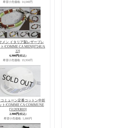
希望小売価格
:
14,040円
サメン イタリア製レザーブレ
ト/COMME CA MEN
[0724UA
22]
6,900円
(税込)
希望小売価格
:
19,950円
サコミューン定番コットン中折
ト/COMME CA COMMUNE
[5120XR03]
2,900円
(税込)
希望小売価格
:
5,880円