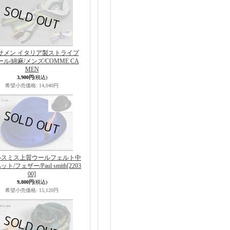
サメン イタリア製ストライプ
ル/綿麻/メンズ/COMME CA
MEN
3,900円
(税込)
希望小売価格
:
14,040円
ルスミス上質ウールフェルト中
ト/フェザー/Paul smith
[2203
00]
9,800円
(税込)
希望小売価格
:
15,120円