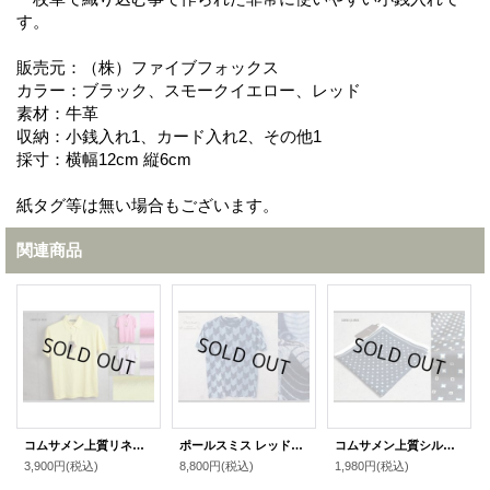
す。
販売元：（株）ファイブフォックス
カラー：ブラック、スモークイエロー、レッド
素材：牛革
収納：小銭入れ1、カード入れ2、その他1
採寸：横幅12cm 縦6cm
紙タグ等は無い場合もございます。
関連商品
コムサメン上質リネンポロシャツ/COMME CA MEN
ポールスミス レッドイヤーREDEAR2013インディゴTシャツ
コムサメン上質シルク大判スクエアドットハンカチ/COMME CA MEN
3,900円
(税込)
8,800円
(税込)
1,980円
(税込)