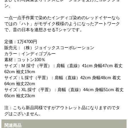
ン。
一点一点手作業で染めたインディゴ染めのレッドイヤーなら
ではの「ハト」がモザイク模様のようになったアートワーク
で、昔の日本を連想させるTシャツです。
定価：1万4700円
販売元：（株）ジョイックスコーポレーション
カラー：インディゴブルー
素材：コットン100％
サイズ：M 採寸（平置）：肩幅（直線）41cm 身幅47cm 着丈
62cm 袖丈19cm
サイズ：L 採寸（平置）：肩幅（直線）42cm 身幅48cm 着丈
64cm 袖丈22cm
サイズ：XL 採寸（平置）：肩幅（直線）44cm 身幅51cm 着丈
65cm 袖丈23cm
注：こちら新品同様ですがアウトレット品になりますのでタ
グはございません。
関連商品