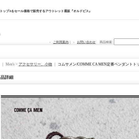
ダントトップAをセール価格で販売するアウトレット通販『オルドビス』
ご利用案内
｜
お問い合わせ
商品検索
:
｜ Men's >
アクセサリー、小物
｜
コムサメン/COMME CA MEN定番ペンダントト
商品詳細