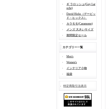
ギ ラロッシュ(Guy Lar
oche)
David Hicks（デービッ
ド・ヒックス）
カラモモ(Caramomo)
メンズ 大きいサイズ
期間限定セール
カテゴリー一覧
Men's
Women's
インテリア小物
福袋
特定商取引法表示