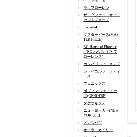
ヘッドポーター
ラルフローレン
ザ・ダファー・オブ・
セントジョージ
Kiryuyrik
マスターピース(MAS
TER PIECE)
RG House of Florence
（RG ハウス オブ フ
ローレンス）
カッパゴルフ メンズ
カッパゴルフ レディ
ース
フェニックス
ボブソン ジェノイー
ズ(GENOESE)
タケオキクチ
ニューヨーカー(NEW
YORKER)
メンズバツ
オーラ・カイリー