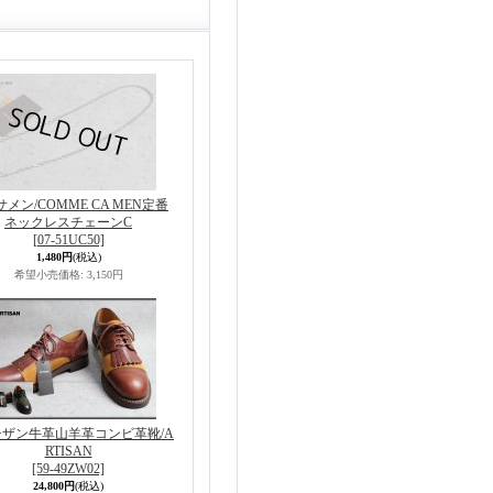
メン/COMME CA MEN定番
ネックレスチェーンC
[07-51UC50]
1,480円
(税込)
希望小売価格
:
3,150円
ザン牛革山羊革コンビ革靴/A
RTISAN
[59-49ZW02]
24,800円
(税込)