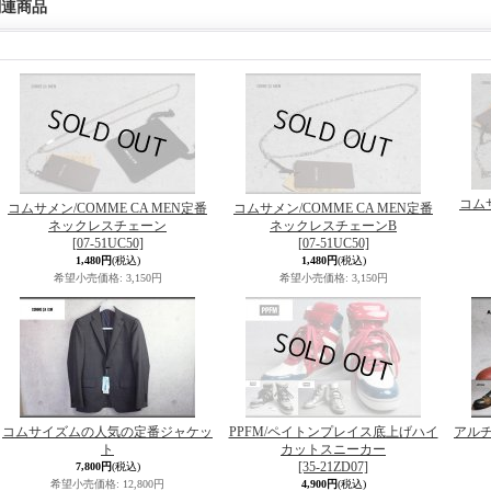
関連商品
コムサ
コムサメン/COMME CA MEN定番
コムサメン/COMME CA MEN定番
ネックレスチェーン
ネックレスチェーンB
[07-51UC50]
[07-51UC50]
1,480円
(税込)
1,480円
(税込)
希望小売価格
:
3,150円
希望小売価格
:
3,150円
コムサイズムの人気の定番ジャケッ
PPFM/ペイトンプレイス底上げハイ
アルチ
ト
カットスニーカー
[35-21ZD07]
7,800円
(税込)
希望小売価格
:
12,800円
4,900円
(税込)