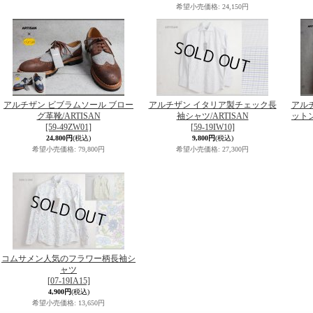
希望小売価格
:
24,150円
アルチザン ビブラムソール ブロー
アルチザン イタリア製チェック長
アルチ
グ革靴/ARTISAN
袖シャツ/ARTISAN
ット
[59-49ZW01]
[59-19IW10]
24,800円
(税込)
9,800円
(税込)
希望小売価格
:
79,800円
希望小売価格
:
27,300円
コムサメン人気のフラワー柄長袖シ
ャツ
[07-19IA15]
4,900円
(税込)
希望小売価格
:
13,650円