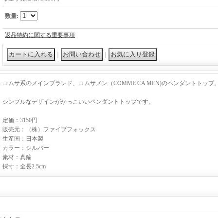
数量
:
返品特約に関する重要事項
｜
｜
コムサ系のメインブランド、コムサメン（COMME CA MEN)のペンダントトップ
シンプルなデザインがかっこいいペンダントトップです。
定価：3150円
販売元：（株）ファイブフォックス
生産国：日本製
カラー：シルバー
素材：真鍮
採寸：全長2.5cm