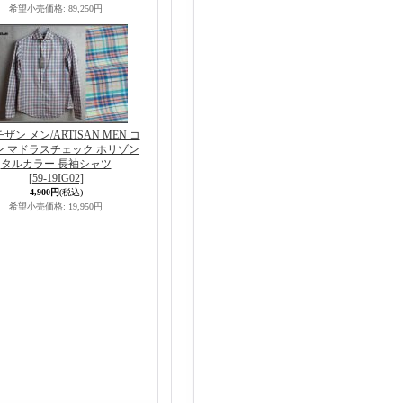
希望小売価格
:
89,250円
ザン メン/ARTISAN MEN コ
ン マドラスチェック ホリゾン
タルカラー 長袖シャツ
[59-19IG02]
4,900円
(税込)
希望小売価格
:
19,950円