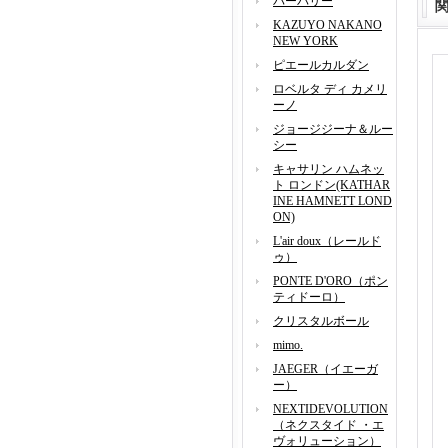
バーバリー
KAZUYO NAKANO
NEW YORK
ピエールカルダン
ロベルタ ディ カメリ
ーノ
ジョージジーナ＆ルー
シー
キャサリン ハムネッ
ト ロンドン(KATHAR
INE HAMNETT LOND
ON)
L'air doux（レールド
ゥ）
PONTE D'ORO（ポン
ティドーロ）
クリスタルボール
mimo.
JAEGER（イエーガ
ー）
NEXTIDEVOLUTION
（ネクスタイド ・エ
ヴォリューション）