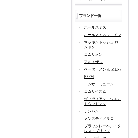
ブランド一覧
ポールスミス
ポールスミスウィメン
マッキントッシュ ロ
ンドン
コムサメン
アルチザン
ベータ・メン (β MEN)
PPFM
コムサコミューン
コムサイズム
ヴィヴィアン・ウエス
トウッドマン
ランバン
メンズティノラス
ブラックレーベル・ク
レストブリッジ