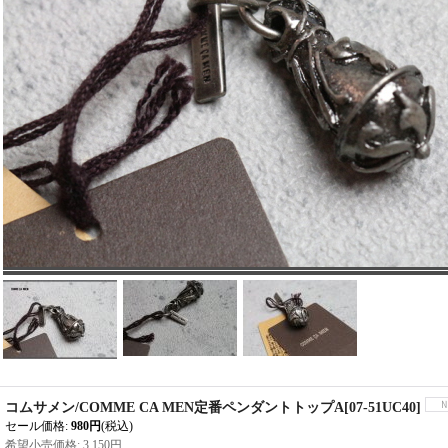
コムサメン/COMME CA MEN定番ペンダントトップA
[
07-51UC40
]
セール価格
:
980円
(税込)
希望小売価格
:
3,150円