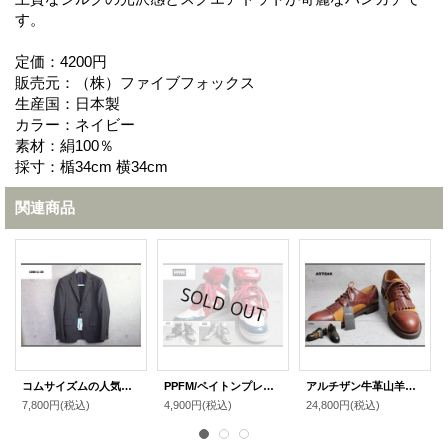
す。
定価：4200円
販売元：（株）ファイブフォックス
生産国：日本製
カラー：ネイビー
素材：絹100％
採寸：楯34cm 横34cm
関連商品
コムサイズムの人気の定番ジャケット
PPFM/ペイトンプレイス底上げハイカットスニーカー
アルチザン牛革山羊革コンビ革靴/ARTISAN
7,800円
(税込)
4,900円
(税込)
24,800円
(税込)