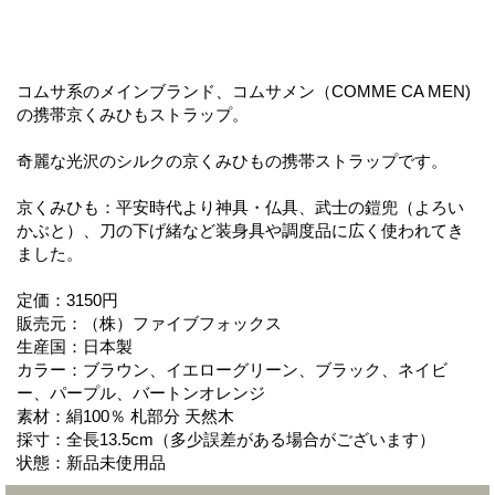
コムサ系のメインブランド、コムサメン（COMME CA MEN)
の携帯京くみひもストラップ。
奇麗な光沢のシルクの京くみひもの携帯ストラップです。
京くみひも：平安時代より神具・仏具、武士の鎧兜（よろい
かぶと）、刀の下げ緒など装身具や調度品に広く使われてき
ました。
定価：3150円
販売元：（株）ファイブフォックス
生産国：日本製
カラー：ブラウン、イエローグリーン、ブラック、ネイビ
ー、パープル、バートンオレンジ
素材：絹100％ 札部分 天然木
採寸：全長13.5cm（多少誤差がある場合がございます）
状態：新品未使用品