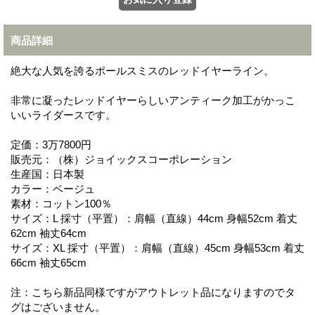
商品詳細
絶大な人気を誇るポールスミスのレッドイヤーライン。
非常に凝ったレッドイヤーらしいアンティーク加工がかっこ
いいライダースです。
定価：3万7800円
販売元：（株）ジョイックスコーポレーション
生産国：日本製
カラー：ベージュ
素材：コットン100％
サイズ：L 採寸（平置）：肩幅（直線）44cm 身幅52cm 着丈
62cm 袖丈64cm
サイズ：XL 採寸（平置）：肩幅（直線）45cm 身幅53cm 着丈
66cm 袖丈65cm
注：こちら新品同様ですがアウトレット品になりますのでタ
グはございません。