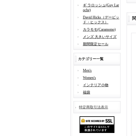
ギ ラロッシュ(Guy Lar
oche)
David Hicks（デービッ
ド・ヒックス）
カラモモ(Caramomo)
メンズ 大きいサイズ
期間限定セール
カテゴリー一覧
Men's
Women's
インテリア小物
福袋
特定商取引法表示