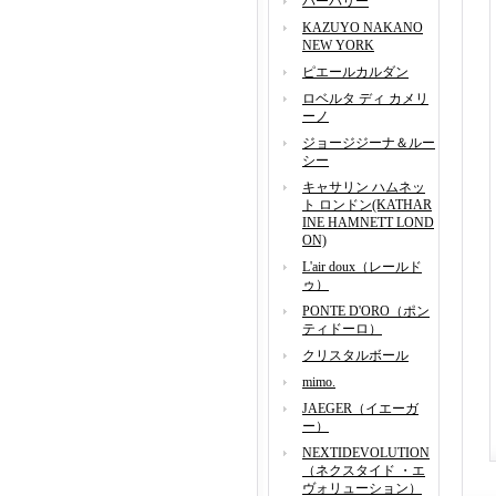
バーバリー
KAZUYO NAKANO
NEW YORK
ピエールカルダン
ロベルタ ディ カメリ
ーノ
ジョージジーナ＆ルー
シー
キャサリン ハムネッ
ト ロンドン(KATHAR
INE HAMNETT LOND
ON)
L'air doux（レールド
ゥ）
PONTE D'ORO（ポン
ティドーロ）
クリスタルボール
mimo.
JAEGER（イエーガ
ー）
NEXTIDEVOLUTION
（ネクスタイド ・エ
ヴォリューション）