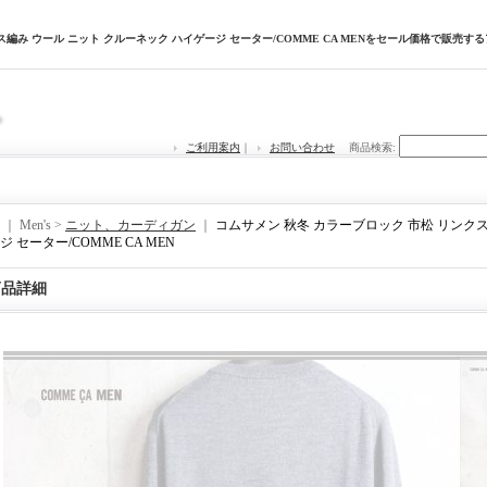
ス編み ウール ニット クルーネック ハイゲージ セーター/COMME CA MENをセール価格で販売
ご利用案内
｜
お問い合わせ
商品検索
:
｜ Men's >
ニット、カーディガン
｜
コムサメン 秋冬 カラーブロック 市松 リンクス
 セーター/COMME CA MEN
商品詳細