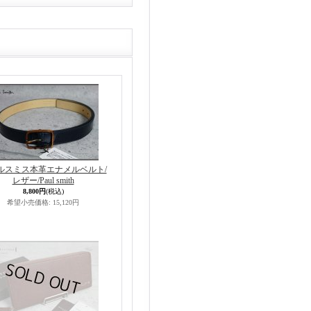
ルスミス本革エナメルベルト/
レザー/Paul smith
8,800円
(税込)
希望小売価格
:
15,120円