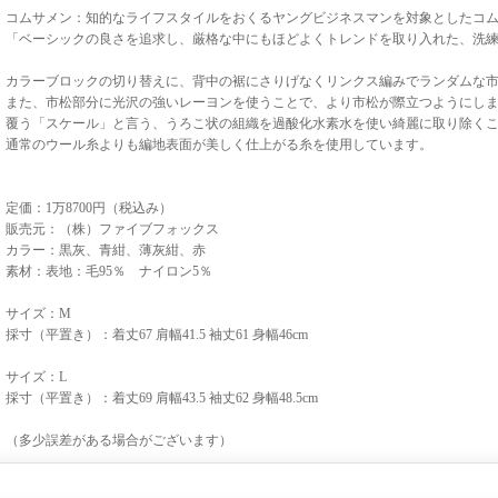
コムサメン：知的なライフスタイルをおくるヤングビジネスマンを対象としたコ
「ベーシックの良さを追求し、厳格な中にもほどよくトレンドを取り入れた、洗
カラーブロックの切り替えに、背中の裾にさりげなくリンクス編みでランダムな
また、市松部分に光沢の強いレーヨンを使うことで、より市松が際立つようにし
覆う「スケール」と言う、うろこ状の組織を過酸化水素水を使い綺麗に取り除く
通常のウール糸よりも編地表面が美しく仕上がる糸を使用しています。
定価：1万8700円（税込み）
販売元：（株）ファイブフォックス
カラー：黒灰、青紺、薄灰紺、赤
素材：表地：毛95％ ナイロン5％
サイズ：M
採寸（平置き）：着丈67 肩幅41.5 袖丈61 身幅46cm
サイズ：L
採寸（平置き）：着丈69 肩幅43.5 袖丈62 身幅48.5cm
（多少誤差がある場合がございます）