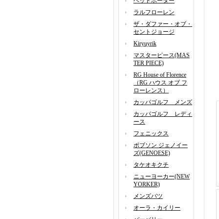
ヘッドポーター
ラルフローレン
ザ・ダファー・オブ・
セントジョージ
Kiryuyrik
マスターピース(MAS
TER PIECE)
RG House of Florence
（RG ハウス オブ フ
ローレンス）
カッパゴルフ メンズ
カッパゴルフ レディ
ース
フェニックス
ボブソン ジェノイー
ズ(GENOESE)
タケオキクチ
ニューヨーカー(NEW
YORKER)
メンズバツ
オーラ・カイリー