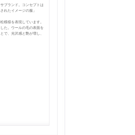
ムサブランド。コンセプトは
練されたイメージの服」
市松模様を表現しています。
ました。ウールの毛の表面を
ことで、光沢感と艶が増し、