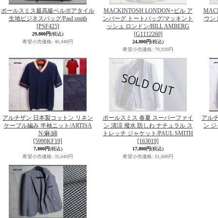
ポールスミス最高級ベルボアタイル
MACKINTOSH LONDON+ビル ア
MAC
生地ビジネスバッグ/Paul smith
ンバーグ トートバッグ/マッキント
ウン
[PSF425]
ッシュ ロンドン/BILL AMBERG
[G1112260]
29,800円
(税込)
希望小売価格
:
46,440円
24,800円
(税込)
希望小売価格
:
79,920円
アルチザン 日本製コットン リネン
ポールスミス 春夏 スーパーファイ
アルチ
ケーブル編み 半袖ニット/ARTISA
ン 清涼 撥水 防しわ ナチュラル ス
ン ジ
N/麻/綿
トレッチ ジャケット/PAUL SMITH
[5990KF19]
[163019]
7,800円
(税込)
17,800円
(税込)
希望小売価格
:
35,640円
希望小売価格
:
61,600円