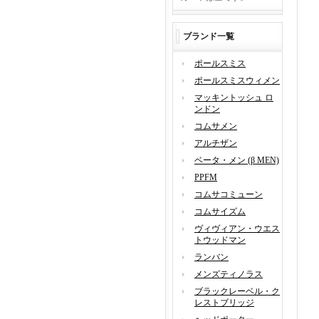
ブランド一覧
ポールスミス
ポールスミスウィメン
マッキントッシュ ロ
ンドン
コムサメン
アルチザン
ベータ・メン (β MEN)
PPFM
コムサコミューン
コムサイズム
ヴィヴィアン・ウエス
トウッドマン
ランバン
メンズティノラス
ブラックレーベル・ク
レストブリッジ