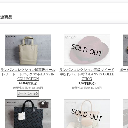
関連商品
ランバンコレクション最高級オール
ランバンコレクション高級ツイード
ポー
レザートートバッグ/本革/LANVIN
中折れハット/帽子/LANVIN COLLE
COLLECTION
CTION
24,800円
(税込)
9,800円
(税込)
希望小売価格
:
68,000円
希望小売価格
:
15,120円