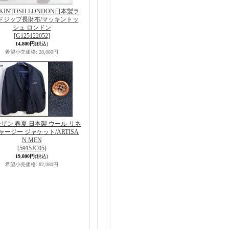
KINTOSH LONDON日本製ラ
ドジップ長財布/マッキントッ
シュ ロンドン
[G125122052]
14,800円
(税込)
希望小売価格
:
28,080円
ザン 春夏 日本製 ウール リネ
ャージー ジャケット/ARTISA
N MEN
[5915JC05]
19,800円
(税込)
希望小売価格
:
82,080円