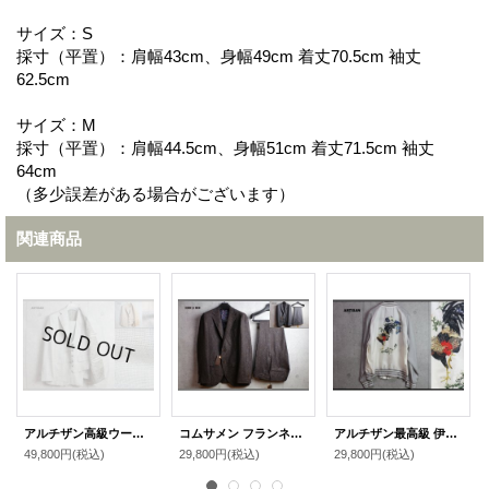
サイズ：S
採寸（平置）：肩幅43cm、身幅49cm 着丈70.5cm 袖丈
62.5cm
サイズ：M
採寸（平置）：肩幅44.5cm、身幅51cm 着丈71.5cm 袖丈
64cm
（多少誤差がある場合がございます）
関連商品
アルチザン高級ウールリネンスリーピーススーツ/ARTISAN
コムサメン フランネルペイズリースーツ/COMME CA MEN
アルチザン最高級 伊藤若冲 鶏 刺繍 スーベニア キュプラ ブルゾン/スカジャン/ARTISAN
49,800円
(税込)
29,800円
(税込)
29,800円
(税込)