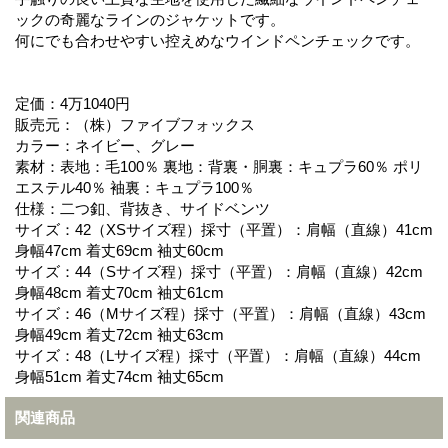
ックの奇麗なラインのジャケットです。
何にでも合わせやすい控えめなウインドペンチェックです。
定価：4万1040円
販売元：（株）ファイブフォックス
カラー：ネイビー、グレー
素材：表地：毛100％ 裏地：背裏・胴裏：キュプラ60％ ポリ
エステル40％ 袖裏：キュプラ100％
仕様：二つ釦、背抜き、サイドベンツ
サイズ：42（XSサイズ程）採寸（平置）：肩幅（直線）41cm
身幅47cm 着丈69cm 袖丈60cm
サイズ：44（Sサイズ程）採寸（平置）：肩幅（直線）42cm
身幅48cm 着丈70cm 袖丈61cm
サイズ：46（Mサイズ程）採寸（平置）：肩幅（直線）43cm
身幅49cm 着丈72cm 袖丈63cm
サイズ：48（Lサイズ程）採寸（平置）：肩幅（直線）44cm
身幅51cm 着丈74cm 袖丈65cm
関連商品