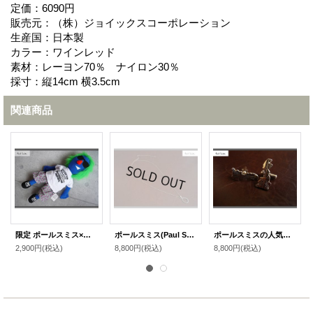
定価：6090円
販売元：（株）ジョイックスコーポレーション
生産国：日本製
カラー：ワインレッド
素材：レーヨン70％ ナイロン30％
採寸：縦14cm 横3.5cm
関連商品
限定 ポールスミス×メタリカコラボMASTERED THE PUPPETS人形 ＜フェイマス＞
ポールスミス(Paul Smith)の人気の高級スネークネックレス
ポールスミスの人気の高級ユニオンジャックカフスボタン
2,900円
(税込)
8,800円
(税込)
8,800円
(税込)