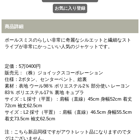
商品詳細
ポールスミスのらしい非常に奇麗なシルエットと繊細なスト
ライプが非常にかっこいい人気のジャケットです。
定価：5万0400円
販売元：（株）ジョイックスコーポレーション
仕様：2ボタン、センターベント、総裏
素材：表地 ウール98％ ポリエステル2％ 部分使い レーヨン
83％ ポリエステル17％ 裏地 キュプラ
サイズ：L 採寸（平置）：肩幅（直線）45cm 身幅52cm 着丈
72cm 袖丈62.5cm
サイズ：L2 採寸（平置）：肩幅（直線）46.5cm 身幅55.5cm
着丈73.5cm 袖丈62.5cm
注：こちら新品同様ですがアウトレット品になりますのでタ
グはございません。