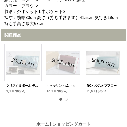
カラー：ブラウン
収納：外ポケット1 中ポケット2
採寸：横幅30cm 高さ（持ち手含まず）41.5cm 奥行き19cm
持ち手高さ最大67cm
関連商品
クリスタルボール テイラー 多収納 長財布
キャサリン ハムネット ロンドン がま口 二つ折り財布
RGハウスオブフローレンス豚革ラウンドジップ長財布
9,800円
(税込)
12,800円
(税込)
19,800円
(税込)
ホーム
|
ショッピングカート