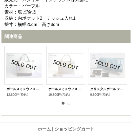
カラー：パープル
素材：塩ビ/合皮
収納：内ポケット2 テッシュ入れ1
採寸：横幅20cm 高さ9cm
関連商品
ポールスミスウィメン牛革コンビトートバッグ
ポールスミスウィメン2way豚革ハンドバッグ
クリスタルボール テイラー 多収納 長財布
12,800円
(税込)
19,800円
(税込)
9,800円
(税込)
ホーム
|
ショッピングカート