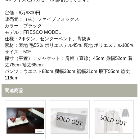
定価：6万9300円
販売元：（株）ファイブフォックス
カラー：ブラック
モデル：FRESCO MODEL
仕様：2ボタン、センターベント、背抜き
素材：表地 毛55％ ポリエステル45％ 裏地 ポリエステル100％
サイズ：50F
採寸（平置）：ジャケット：肩幅（直線）45cm 身幅52cm 着
丈76cm 袖丈66cm
パンツ：ウエスト88cm 腿幅33cm 裾幅21cm 股下95cm 総丈
119cm
関連商品