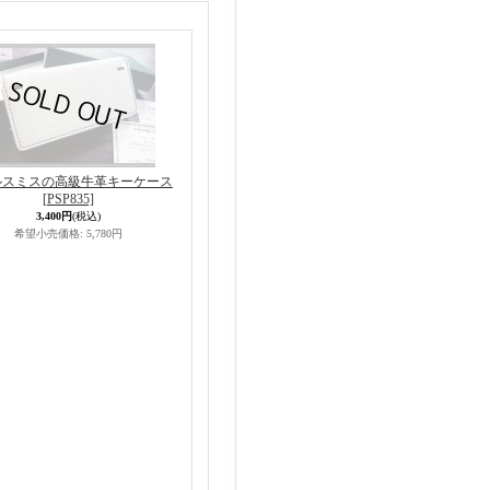
ルスミスの高級牛革キーケース
[PSP835]
3,400円
(税込)
希望小売価格
:
5,780円