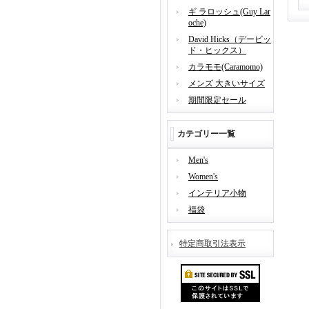
ギ ラロッシュ(Guy Lar
oche)
David Hicks（デービッ
ド・ヒックス）
カラモモ(Caramomo)
メンズ 大きいサイズ
期間限定セール
カテゴリー一覧
Men's
Women's
インテリア小物
福袋
特定商取引法表示