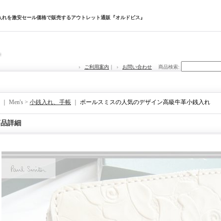
入れを激安セール価格で販売するアウトレット通販『オルドビス』
ご利用案内
｜
お問い合わせ
商品検索
:
｜ Men's >
小銭入れ、手帳
｜
ポールスミスの人気のデザイン高級牛革小銭入れ
商品詳細