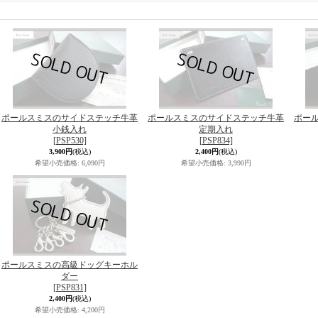
ポールスミスのサイドステッチ牛革
ポールスミスのサイドステッチ牛革
ポー
小銭入れ
定期入れ
[PSP530]
[PSP834]
3,900円
(税込)
2,400円
(税込)
希望小売価格
:
6,090円
希望小売価格
:
3,990円
ポールスミスの高級ドッグキーホル
ダー
[PSP831]
2,400円
(税込)
希望小売価格
:
4,200円