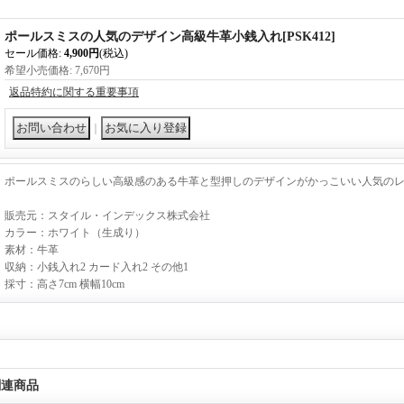
ポールスミスの人気のデザイン高級牛革小銭入れ
[
PSK412
]
セール価格
:
4,900円
(税込)
希望小売価格
:
7,670円
返品特約に関する重要事項
｜
ポールスミスのらしい高級感のある牛革と型押しのデザインがかっこいい人気の
販売元：スタイル・インデックス株式会社
カラー：ホワイト（生成り）
素材：牛革
収納：小銭入れ2 カード入れ2 その他1
採寸：高さ7cm 横幅10cm
関連商品