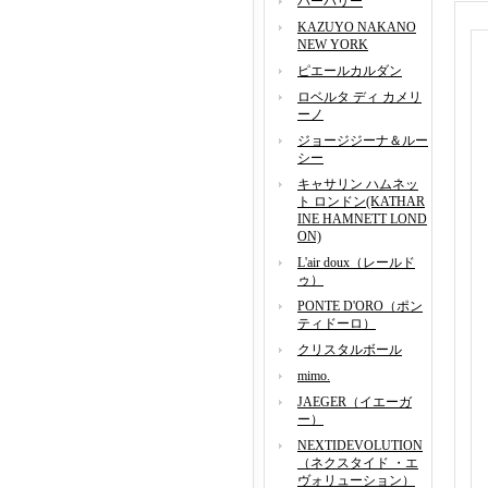
バーバリー
KAZUYO NAKANO
NEW YORK
ピエールカルダン
ロベルタ ディ カメリ
ーノ
ジョージジーナ＆ルー
シー
キャサリン ハムネッ
ト ロンドン(KATHAR
INE HAMNETT LOND
ON)
L'air doux（レールド
ゥ）
PONTE D'ORO（ポン
ティドーロ）
クリスタルボール
mimo.
JAEGER（イエーガ
ー）
NEXTIDEVOLUTION
（ネクスタイド ・エ
ヴォリューション）