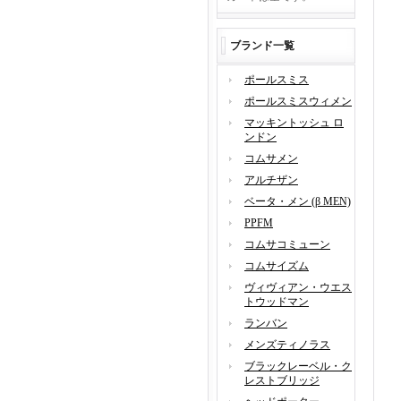
ブランド一覧
ポールスミス
ポールスミスウィメン
マッキントッシュ ロ
ンドン
コムサメン
アルチザン
ベータ・メン (β MEN)
PPFM
コムサコミューン
コムサイズム
ヴィヴィアン・ウエス
トウッドマン
ランバン
メンズティノラス
ブラックレーベル・ク
レストブリッジ