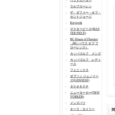
ヘッドポーター
ラルフローレン
ザ・ダファー・オブ・
セントジョージ
Kiryuyrik
マスターピース(MAS
TER PIECE)
RG House of Florence
（RG ハウス オブ フ
ローレンス）
カッパゴルフ メンズ
カッパゴルフ レディ
ース
フェニックス
ボブソン ジェノイー
ズ(GENOESE)
タケオキクチ
ニューヨーカー(NEW
YORKER)
メンズバツ
オーラ・カイリー