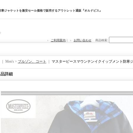
防寒ジャケットを激安セール価格で販売するアウトレット通販『オルドビス』
ご利用案内
｜
お問い合わせ
商品検索
:
｜ Men's >
ブルゾン、コート
｜
マスターピースマウンテンイクイップメント防寒
商品詳細