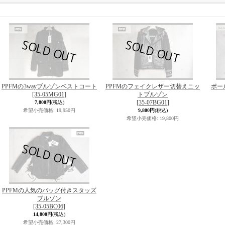
PPFMの3wayブルゾンベストコート
PPFMのフェイクレザー切替えニッ
ポー
[35-05MG01]
トブルゾン
[35-07BG01]
7,800円
(税込)
希望小売価格
:
19,950円
9,800円
(税込)
希望小売価格
:
19,800円
PPFMの人気のバッグ付きスタッズ
ブルゾン
[35-05BC06]
14,800円
(税込)
希望小売価格
:
27,300円