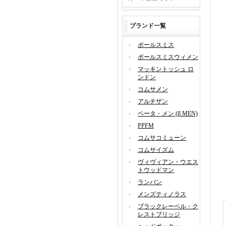
ブランド一覧
ポールスミス
ポールスミスウィメン
マッキントッシュ ロ
ンドン
コムサメン
アルチザン
ベータ・メン (β MEN)
PPFM
コムサコミューン
コムサイズム
ヴィヴィアン・ウエス
トウッドマン
ランバン
メンズティノラス
ブラックレーベル・ク
レストブリッジ