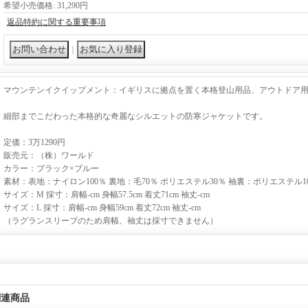
希望小売価格
:
31,290円
返品特約に関する重要事項
｜
マウンテンイクイップメント：イギリスに拠点を置く本格登山用品、アウトドア
細部までこだわった本格的な奇麗なシルエットの防寒ジャケットです。
定価：3万1290円
販売元：（株）ワールド
カラー：ブラック×ブルー
素材：表地：ナイロン100％ 裏地：毛70％ ポリエステル30％ 袖裏：ポリエステル1
サイズ：M 採寸：肩幅-cm 身幅57.5cm 着丈71cm 袖丈-cm
サイズ：L 採寸：肩幅-cm 身幅59cm 着丈72cm 袖丈-cm
（ラグランスリーブのため肩幅、袖丈は採寸できません）
関連商品