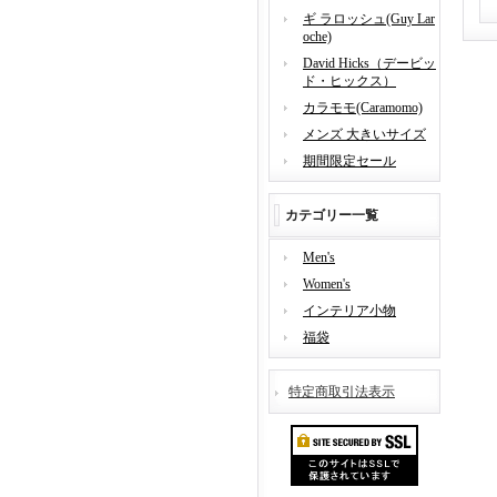
ギ ラロッシュ(Guy Lar
oche)
David Hicks（デービッ
ド・ヒックス）
カラモモ(Caramomo)
メンズ 大きいサイズ
期間限定セール
カテゴリー一覧
Men's
Women's
インテリア小物
福袋
特定商取引法表示