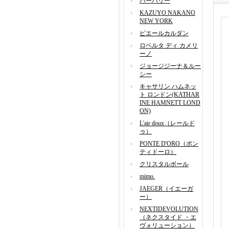
バーバリー
KAZUYO NAKANO
NEW YORK
ピエールカルダン
ロベルタ ディ カメリ
ーノ
ジョージジーナ＆ルー
シー
キャサリン ハムネッ
ト ロンドン(KATHAR
INE HAMNETT LOND
ON)
L'air doux（レールド
ゥ）
PONTE D'ORO（ポン
ティドーロ）
クリスタルボール
mimo.
JAEGER（イエーガ
ー）
NEXTIDEVOLUTION
（ネクスタイド ・エ
ヴォリューション）