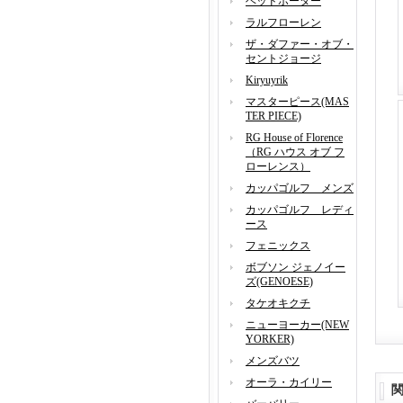
ヘッドポーター
ラルフローレン
ザ・ダファー・オブ・
セントジョージ
Kiryuyrik
マスターピース(MAS
TER PIECE)
RG House of Florence
（RG ハウス オブ フ
ローレンス）
カッパゴルフ メンズ
カッパゴルフ レディ
ース
フェニックス
ボブソン ジェノイー
ズ(GENOESE)
タケオキクチ
ニューヨーカー(NEW
YORKER)
メンズバツ
オーラ・カイリー