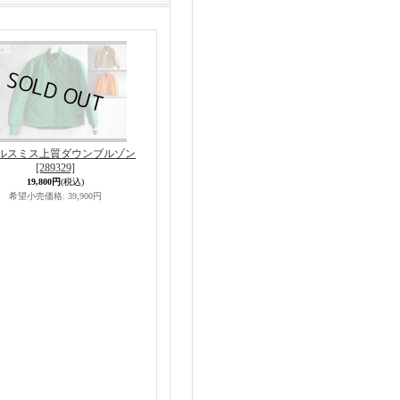
ルスミス上質ダウンブルゾン
[289329]
19,800円
(税込)
希望小売価格
:
39,900円