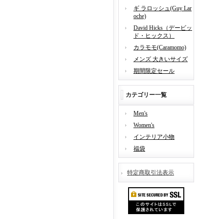
ギ ラロッシュ(Guy Lar
oche)
David Hicks（デービッ
ド・ヒックス）
カラモモ(Caramomo)
メンズ 大きいサイズ
期間限定セール
カテゴリー一覧
Men's
Women's
インテリア小物
福袋
特定商取引法表示