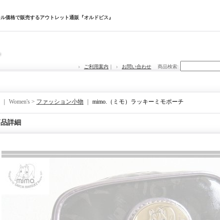
セール価格で販売するアウトレット通販『オルドビス』
ご利用案内
｜
お問い合わせ
商品検索
:
｜ Women's >
ファッション小物
｜
mimo.（ミモ）ラッキーミモポーチ
商品詳細