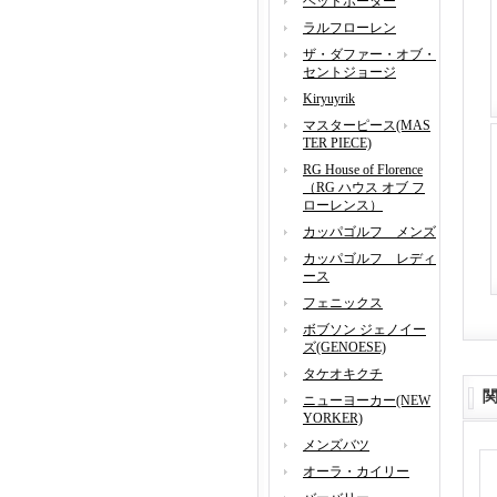
ヘッドポーター
ラルフローレン
ザ・ダファー・オブ・
セントジョージ
Kiryuyrik
マスターピース(MAS
TER PIECE)
RG House of Florence
（RG ハウス オブ フ
ローレンス）
カッパゴルフ メンズ
カッパゴルフ レディ
ース
フェニックス
ボブソン ジェノイー
ズ(GENOESE)
タケオキクチ
ニューヨーカー(NEW
YORKER)
メンズバツ
オーラ・カイリー