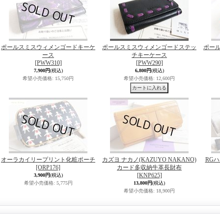
ポールスミスウィメンゴードキーケ
ポールスミスウィメンゴードステッ
ポー
ース
チキーケース
[PWW310]
[PWW290]
7,900円
(税込)
6,800円
(税込)
希望小売価格
:
15,750円
希望小売価格
:
12,600円
オーラカイリープリント化粧ポーチ
カズヨ ナカノ(KAZUYO NAKANO)
RG
[ORP176]
カード多収納牛革長財布
[KNP625]
3,900円
(税込)
希望小売価格
:
5,775円
13,800円
(税込)
希望小売価格
:
18,900円