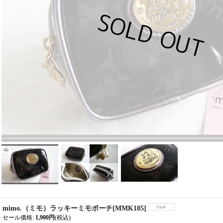
mimo.（ミモ）ラッキーミモポーチ
[
MMK105
]
セール価格
:
1,900円
(税込)