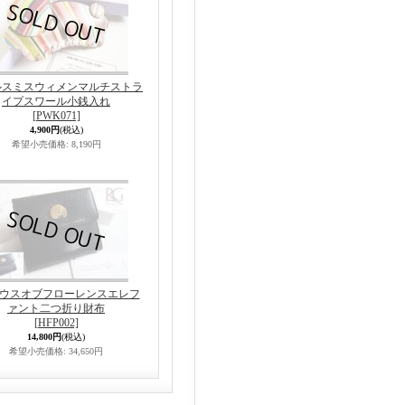
ルスミスウィメンマルチストラ
イプスワール小銭入れ
[PWK071]
4,900円
(税込)
希望小売価格
:
8,190円
ハウスオブフローレンスエレフ
ァント二つ折り財布
[HFP002]
14,800円
(税込)
希望小売価格
:
34,650円