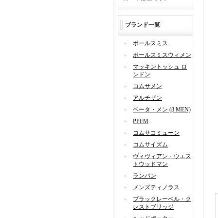
ブランド一覧
ポールスミス
ポールスミスウィメン
マッキントッシュ ロ
ンドン
コムサメン
アルチザン
ベータ・メン (β MEN)
PPFM
コムサコミューン
コムサイズム
ヴィヴィアン・ウエス
トウッドマン
ランバン
メンズティノラス
ブラックレーベル・ク
レストブリッジ