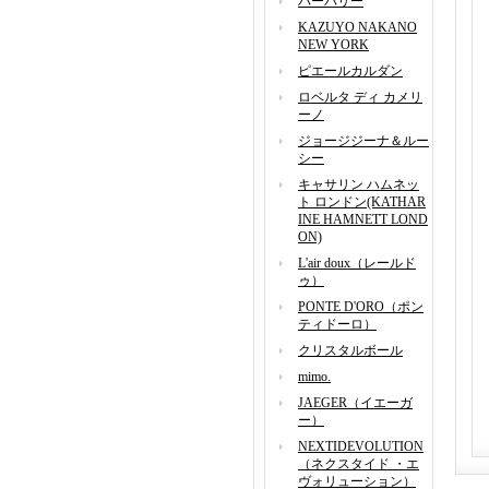
バーバリー
KAZUYO NAKANO
NEW YORK
ピエールカルダン
ロベルタ ディ カメリ
ーノ
ジョージジーナ＆ルー
シー
キャサリン ハムネッ
ト ロンドン(KATHAR
INE HAMNETT LOND
ON)
L'air doux（レールド
ゥ）
PONTE D'ORO（ポン
ティドーロ）
クリスタルボール
mimo.
JAEGER（イエーガ
ー）
NEXTIDEVOLUTION
（ネクスタイド ・エ
ヴォリューション）