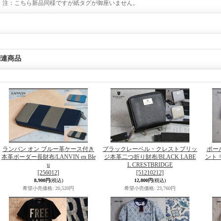
注：こちら新品同様ですが紙タグが御座いません。
関連商品
ランバン オン ブルー革ケース付き
ブラックレーベル・クレストブリッ
ポー
本革ボーダー長財布/LANVIN en Ble
ジ本革二つ折り財布/BLACK LABE
ント 
u
L CRESTBRIDGE
[256012]
[51210212]
8,900円
(税込)
12,800円
(税込)
希望小売価格
:
20,520円
希望小売価格
:
23,760円