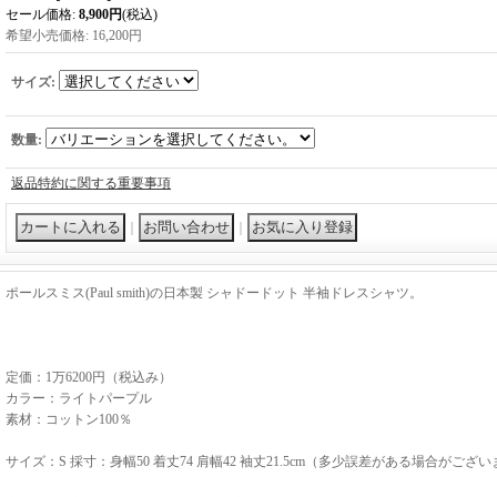
セール価格
:
8,900円
(税込)
希望小売価格
:
16,200円
サイズ
:
数量
:
返品特約に関する重要事項
｜
｜
ポールスミス(Paul smith)の日本製 シャドードット 半袖ドレスシャツ。
定価：1万6200円（税込み）
カラー：ライトパープル
素材：コットン100％
サイズ：S 採寸：身幅50 着丈74 肩幅42 袖丈21.5cm（多少誤差がある場合がござ