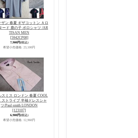
ザン 春夏 ギザコットン Ａロ
タード 鹿の子 ポロシャツ /AR
TISAN MEN
[5942CP08]
7,900円
(税込)
希望小売価格
:
23,100円
スミス ロンドン 春夏 COOL
X ストライプ 半袖ドレスシャ
ツ/Paul smith LONDON
[123107]
6,900円
(税込)
希望小売価格
:
12,960円