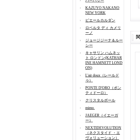
バーバリー
KAZUYO NAKANO
NEW YORK
ピエールカルダン
ロベルタ ディ カメリ
ーノ
ジョージジーナ＆ルー
シー
キャサリン ハムネッ
ト ロンドン(KATHAR
INE HAMNETT LOND
ON)
L'air doux（レールド
ゥ）
PONTE D'ORO（ポン
ティドーロ）
クリスタルボール
mimo.
JAEGER（イエーガ
ー）
NEXTIDEVOLUTION
（ネクスタイド ・エ
ヴォリューション）