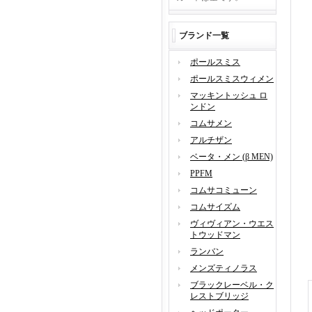
ブランド一覧
ポールスミス
ポールスミスウィメン
マッキントッシュ ロ
ンドン
コムサメン
アルチザン
ベータ・メン (β MEN)
PPFM
コムサコミューン
コムサイズム
ヴィヴィアン・ウエス
トウッドマン
ランバン
メンズティノラス
ブラックレーベル・ク
レストブリッジ