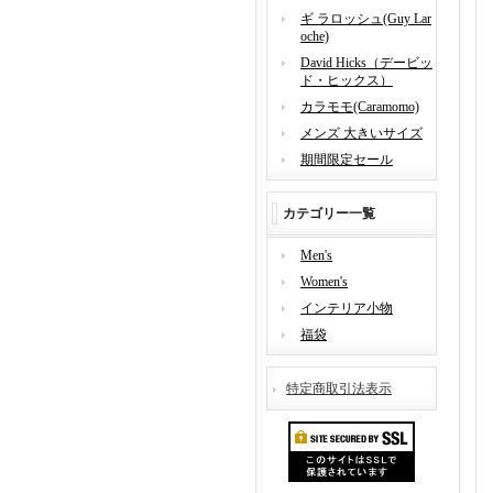
ギ ラロッシュ(Guy Lar
oche)
David Hicks（デービッ
ド・ヒックス）
カラモモ(Caramomo)
メンズ 大きいサイズ
期間限定セール
カテゴリー一覧
Men's
Women's
インテリア小物
福袋
特定商取引法表示