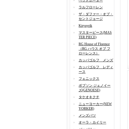
ヘッドポーター
ラルフローレン
ザ・ダファー・オブ・
セントジョージ
Kiryuyrik
マスターピース(MAS
TER PIECE)
RG House of Florence
（RG ハウス オブ フ
ローレンス）
カッパゴルフ メンズ
カッパゴルフ レディ
ース
フェニックス
ボブソン ジェノイー
ズ(GENOESE)
タケオキクチ
ニューヨーカー(NEW
YORKER)
メンズバツ
オーラ・カイリー