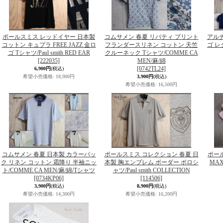
ポールスミス レッドイヤー 日本製
コムサメン 春夏 リバティ プリント
アルチ
コットン キュプラ FREE JAZZ 金ロ
フランダースリネン コットン 天竺
ゴ レ
ゴ Tシャツ/Paul smith RED EAR
クルーネック Tシャツ/COMME CA
[222035]
MEN/麻/綿
[0742TL24]
6,900円
(税込)
希望小売価格
:
18,900円
3,900円
(税込)
希望小売価格
:
16,500円
コムサメン 春夏 日本製 カラーバッ
ポールスミス コレクション 春夏 日
ポール
ク リネン コットン 霜降り 半袖ニッ
本製 胸エンブレム ボーダー ポロシ
MA
ト/COMME CA MEN/麻/綿/Tシャツ
ャツ/Paul smith COLLECTION
[0734KP06]
[114506]
3,900円
(税込)
8,900円
(税込)
希望小売価格
:
14,300円
希望小売価格
:
16,200円