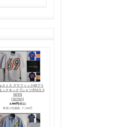
ルスミス グラフィック69プリ
モックネック Tシャツ/PAUL S
MITH
[263505]
4,900円
(税込)
希望小売価格
:
17,280円