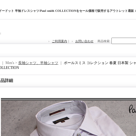
ードット 半袖ドレスシャツ/Paul smith COLLECTIONをセール価格で販売するアウトレット通販
ご利用案内
｜
お問い合わせ
商品検索
:
｜ Men's >
長袖シャツ、半袖シャツ
｜
ポールスミス コレクション 春夏 日本製 シャド
COLLECTION
商品詳細