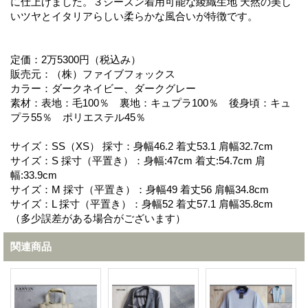
に仕上げました。３シーズン着用可能な綾織生地 天然の美し
いツヤとイタリアらしい柔らかな風合いが特徴です。
定価：2万5300円（税込み）
販売元：（株）ファイブフォックス
カラー：ダークネイビー、ダークグレー
素材：表地：毛100％ 裏地：キュプラ100％ 後身頃：キュ
プラ55％ ポリエステル45％
サイズ：SS（XS） 採寸：身幅46.2 着丈53.1 肩幅32.7cm
サイズ：S 採寸（平置き）：身幅:47cm 着丈:54.7cm 肩
幅:33.9cm
サイズ：M 採寸（平置き）：身幅49 着丈56 肩幅34.8cm
サイズ：L 採寸（平置き）：身幅52 着丈57.1 肩幅35.8cm
（多少誤差がある場合がございます）
関連商品