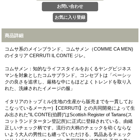
商品詳細
コムサ系のメインブランド、コムサメン（COMME CA MEN)
のイタリア CERRUTI IL CONTE ジレ。
コムサメン：知的なライフスタイルをおくるヤングビジネス
マンを対象としたコムサブランド。コンセプトは「ベーシッ
クの良さを追求し、厳格な中にもほどよくトレンドを取り入
れた、洗練されたイメージの服」
イタリアのトップミル(生地の生産から販売までを一貫してお
こなっているメーカー)【CERRUTI】との共同開発によって生
み出された”IL CONTE(伯爵)”はScottish Register of Tartans(ス
コットランドタータン登記所)に正式に登録されている、由緒
正しいチェック柄です。流行の大柄のチェックを幼くならな
いよう大人の男性にも纏っていただける、気品あるチェック