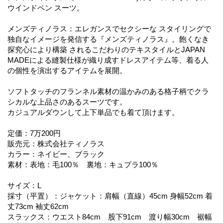
ウインドペン スーツ。
メンズティノラス：エレガンスでセクシーな スタイリングで
独自なイメージを発信する『メンズティノラス』。飽くなき
探究心により構築 されるこだわりのテキスタイルとJAPAN
MADEによる縫製仕様が織り成すドレスアイテム等、着る人
の個性を演出するアイテムを展開。
ソフトタッチのフランネル素材の温かみのある格子柄でクラ
シカルな上品さのあるスーツです。
カジュアルダウンして上下単品でも着て頂けます。
定価：7万200円
販売元：株式会社ティノラス
カラー：ネイビー、ブラック
素材：表地：毛100％ 裏地：キュプラ100％
サイズ：L
採寸（平置）：ジャケット：肩幅（直線）45cm 身幅52cm 着
丈73cm 袖丈62cm
スラックス：ウエスト84cm 股下91cm 渡り幅30cm 裾幅