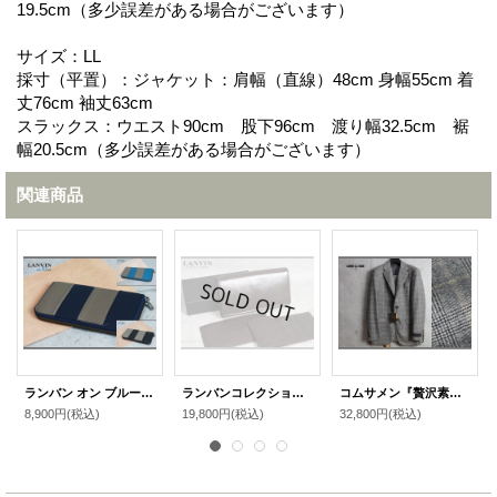
19.5cm（多少誤差がある場合がございます）
サイズ：LL
採寸（平置）：ジャケット：肩幅（直線）48cm 身幅55cm 着
丈76cm 袖丈63cm
スラックス：ウエスト90cm 股下96cm 渡り幅32.5cm 裾
幅20.5cm（多少誤差がある場合がございます）
関連商品
ランバン オン ブルー革ケース付き本革ボーダー長財布/LANVIN en Bleu
ランバンコレクション多収納レザー長財布/LANVIN COLLECTION
コムサメン『贅沢素材』カシミヤ混ウール ツイード チェルッティ生地フィボナッチ チェック New Classic スーツ/COMME CA MEN
8,900円
(税込)
19,800円
(税込)
32,800円
(税込)