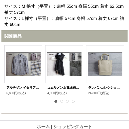
サイズ：M 採寸（平置）：肩幅 55cm 身幅 55cm 着丈 62.5cm
袖丈 57cm
サイズ：L 採寸（平置）：肩幅 57cm 身幅 57cm 着丈 67cm 袖
丈 60cm
関連商品
アルチザン イタリア製タータンチェック長袖シャツ/ARTISAN
コムサメン上質綿絹大判ストール/COMME CA MEN
ランバンコレクション最高級オールレザートートバッグ/本革/LANVIN COLLECTION
6,800円
(税込)
4,900円
(税込)
24,800円
(税込)
ホーム
|
ショッピングカート