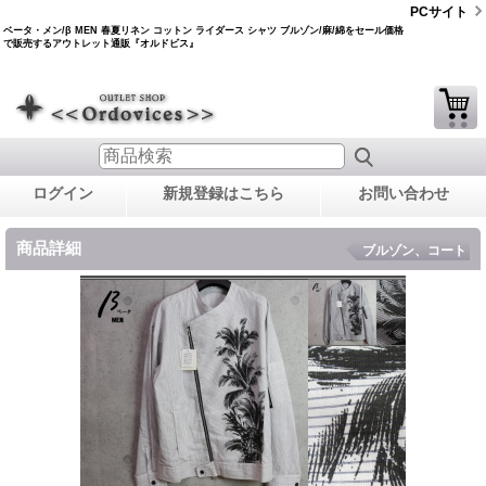
PCサイト
ベータ・メン/β MEN 春夏リネン コットン ライダース シャツ ブルゾン/麻/綿をセール価格
で販売するアウトレット通販『オルドビス』
ログイン
新規登録はこちら
お問い合わせ
商品詳細
ブルゾン、コート