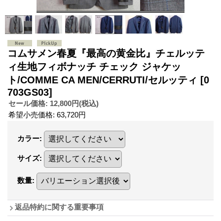
コムサメン春夏『最高の黄金比』チェルッテ
ィ生地フィボナッチ チェック ジャケッ
ト/COMME CA MEN/CERRUTI/セルッティ
[0
703GS03]
セール価格
:
12,800円
(税込)
希望小売価格
:
63,720円
カラー
:
サイズ
:
数量
:
返品特約に関する重要事項