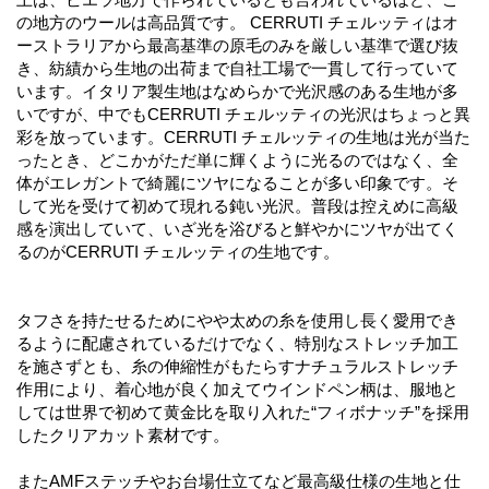
の地方のウールは高品質です。 CERRUTI チェルッティはオ
ーストラリアから最高基準の原毛のみを厳しい基準で選び抜
き、紡績から生地の出荷まで自社工場で一貫して行っていて
います。イタリア製生地はなめらかで光沢感のある生地が多
いですが、中でもCERRUTI チェルッティの光沢はちょっと異
彩を放っています。CERRUTI チェルッティの生地は光が当た
ったとき、どこかがただ単に輝くように光るのではなく、全
体がエレガントで綺麗にツヤになることが多い印象です。そ
して光を受けて初めて現れる鈍い光沢。普段は控えめに高級
感を演出していて、いざ光を浴びると鮮やかにツヤが出てく
るのがCERRUTI チェルッティの生地です。
タフさを持たせるためにやや太めの糸を使用し長く愛用でき
るように配慮されているだけでなく、特別なストレッチ加工
を施さずとも、糸の伸縮性がもたらすナチュラルストレッチ
作用により、着心地が良く加えてウインドペン柄は、服地と
しては世界で初めて黄金比を取り入れた“フィボナッチ”を採用
したクリアカット素材です。
またAMFステッチやお台場仕立てなど最高級仕様の生地と仕