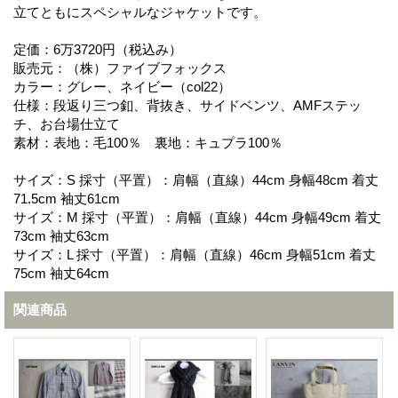
立てともにスペシャルなジャケットです。
定価：6万3720円（税込み）
販売元：（株）ファイブフォックス
カラー：グレー、ネイビー（col22）
仕様：段返り三つ釦、背抜き、サイドベンツ、AMFステッ
チ、お台場仕立て
素材：表地：毛100％ 裏地：キュプラ100％
サイズ：S 採寸（平置）：肩幅（直線）44cm 身幅48cm 着丈
71.5cm 袖丈61cm
サイズ：M 採寸（平置）：肩幅（直線）44cm 身幅49cm 着丈
73cm 袖丈63cm
サイズ：L 採寸（平置）：肩幅（直線）46cm 身幅51cm 着丈
75cm 袖丈64cm
関連商品