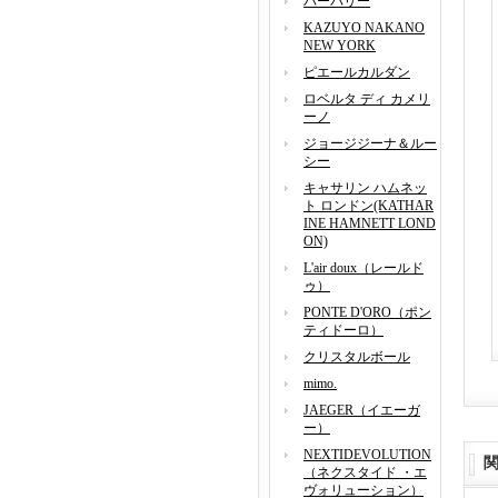
バーバリー
KAZUYO NAKANO
NEW YORK
ピエールカルダン
ロベルタ ディ カメリ
ーノ
ジョージジーナ＆ルー
シー
キャサリン ハムネッ
ト ロンドン(KATHAR
INE HAMNETT LOND
ON)
L'air doux（レールド
ゥ）
PONTE D'ORO（ポン
ティドーロ）
クリスタルボール
mimo.
JAEGER（イエーガ
ー）
NEXTIDEVOLUTION
（ネクスタイド ・エ
ヴォリューション）