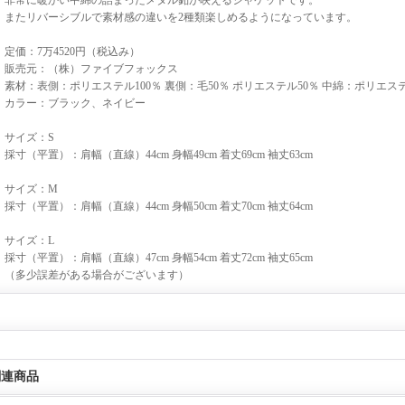
非常に暖かい中綿の詰まったメタル釦が映えるジャケットです。
またリバーシブルで素材感の違いを2種類楽しめるようになっています。
定価：7万4520円（税込み）
販売元：（株）ファイブフォックス
素材：表側：ポリエステル100％ 裏側：毛50％ ポリエステル50％ 中綿：ポリエステ
カラー：ブラック、ネイビー
サイズ：S
採寸（平置）：肩幅（直線）44cm 身幅49cm 着丈69cm 袖丈63cm
サイズ：M
採寸（平置）：肩幅（直線）44cm 身幅50cm 着丈70cm 袖丈64cm
サイズ：L
採寸（平置）：肩幅（直線）47cm 身幅54cm 着丈72cm 袖丈65cm
（多少誤差がある場合がございます）
関連商品