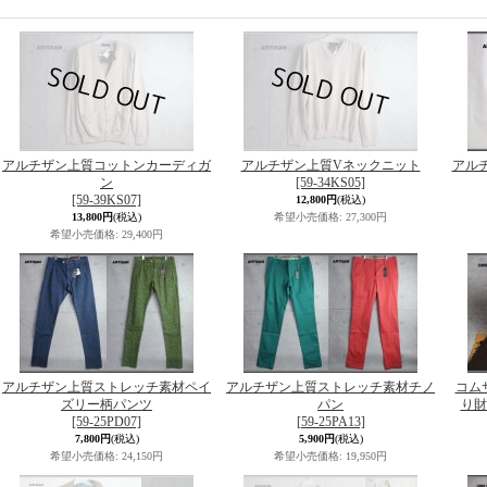
アルチザン上質コットンカーディガ
アルチザン上質Vネックニット
アル
ン
[59-34KS05]
[59-39KS07]
12,800円
(税込)
13,800円
(税込)
希望小売価格
:
27,300円
希望小売価格
:
29,400円
アルチザン上質ストレッチ素材ペイ
アルチザン上質ストレッチ素材チノ
コム
ズリー柄パンツ
パン
り財
[59-25PD07]
[59-25PA13]
7,800円
(税込)
5,900円
(税込)
希望小売価格
:
24,150円
希望小売価格
:
19,950円