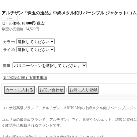
アルチザン『珠玉の逸品』中綿メタル釦リバーシブル ジャケット/コムサ/
セール価格
:
16,800円
(税込)
希望小売価格
:
74,520円
カラー
:
サイズ
:
数量
:
返品特約に関する重要事項
｜
｜
コムサ最高級ブランド、アルチザン（ARTISAN)の中綿メタル釦リバーシブル ジ
コムサ系の最高級ブランド『アルチザン』です。素材やシルエット、縫製に究極
く雑誌等に掲載されるブランドです。