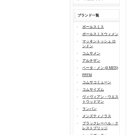
ブランド一覧
ポールスミス
ポールスミスウィメン
マッキントッシュ ロ
ンドン
コムサメン
アルチザン
ベータ・メン (β MEN)
PPFM
コムサコミューン
コムサイズム
ヴィヴィアン・ウエス
トウッドマン
ランバン
メンズティノラス
ブラックレーベル・ク
レストブリッジ