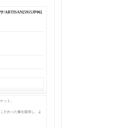
ARTISAN
[
5915JP06
]
ャケット。
にこだわった服を提供し、よ