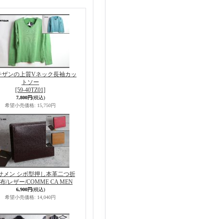
チザンの上質Vネック長袖カッ
トソー
[59-40TZ01]
7,800円
(税込)
希望小売価格
:
15,750円
サメン シボ型押し本革二つ折
布/レザー/COMME CA MEN
6,900円
(税込)
希望小売価格
:
14,040円