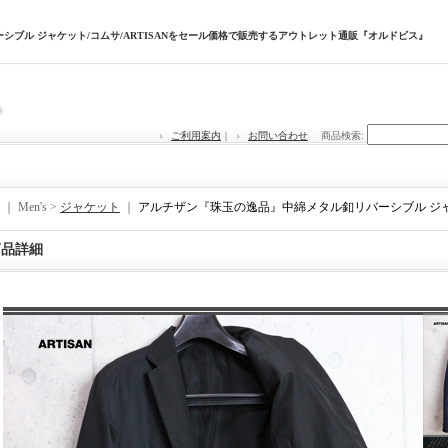
ブル ジャケット/コムサ/ARTISANをセール価格で販売するアウトレット通販『オルドビス』
ご利用案内
｜
お問い合わせ
商品検索
:
｜ Men's >
ジャケット
｜
アルチザン『珠玉の逸品』中綿メタル釦リバーシブル ジャケッ
商品詳細