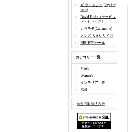
ギ ラロッシュ(Guy Lar
oche)
David Hicks（デービッ
ド・ヒックス）
カラモモ(Caramomo)
メンズ 大きいサイズ
期間限定セール
カテゴリー一覧
Men's
Women's
インテリア小物
福袋
特定商取引法表示