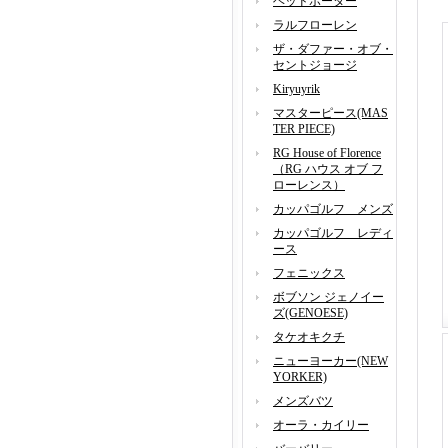
ヘッドポーター
ラルフローレン
ザ・ダファー・オブ・
セントジョージ
Kiryuyrik
マスターピース(MAS
TER PIECE)
RG House of Florence
（RG ハウス オブ フ
ローレンス）
カッパゴルフ メンズ
カッパゴルフ レディ
ース
フェニックス
ボブソン ジェノイー
ズ(GENOESE)
タケオキクチ
ニューヨーカー(NEW
YORKER)
メンズバツ
オーラ・カイリー