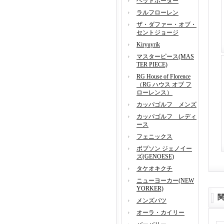
ヘッドポーター
ラルフローレン
ザ・ダファー・オブ・
セントジョージ
Kiryuyrik
マスターピース(MAS
TER PIECE)
RG House of Florence
（RG ハウス オブ フ
ローレンス）
カッパゴルフ メンズ
カッパゴルフ レディ
ース
フェニックス
ボブソン ジェノイー
ズ(GENOESE)
タケオキクチ
ニューヨーカー(NEW
YORKER)
メンズバツ
オーラ・カイリー