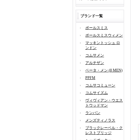
ブランド一覧
ポールスミス
ポールスミスウィメン
マッキントッシュ ロ
ンドン
コムサメン
アルチザン
ベータ・メン (β MEN)
PPFM
コムサコミューン
コムサイズム
ヴィヴィアン・ウエス
トウッドマン
ランバン
メンズティノラス
ブラックレーベル・ク
レストブリッジ