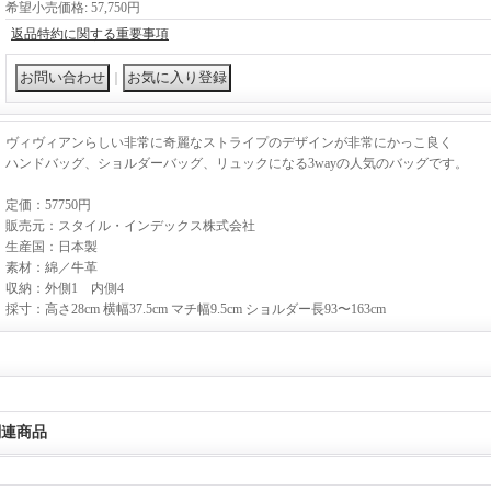
希望小売価格
:
57,750円
返品特約に関する重要事項
｜
ヴィヴィアンらしい非常に奇麗なストライプのデザインが非常にかっこ良く
ハンドバッグ、ショルダーバッグ、リュックになる3wayの人気のバッグです。
定価：57750円
販売元：スタイル・インデックス株式会社
生産国：日本製
素材：綿／牛革
収納：外側1 内側4
採寸：高さ28cm 横幅37.5cm マチ幅9.5cm ショルダー長93〜163cm
関連商品