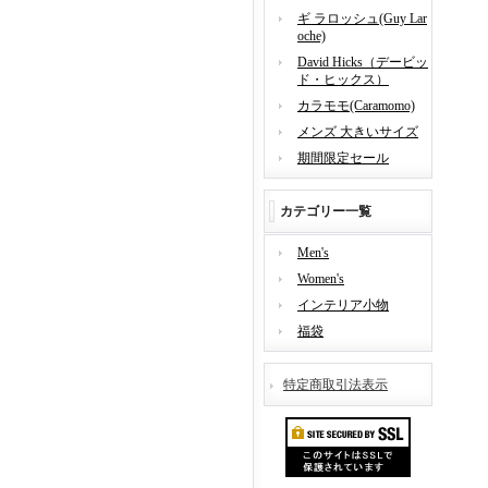
ギ ラロッシュ(Guy Lar
oche)
David Hicks（デービッ
ド・ヒックス）
カラモモ(Caramomo)
メンズ 大きいサイズ
期間限定セール
カテゴリー一覧
Men's
Women's
インテリア小物
福袋
特定商取引法表示