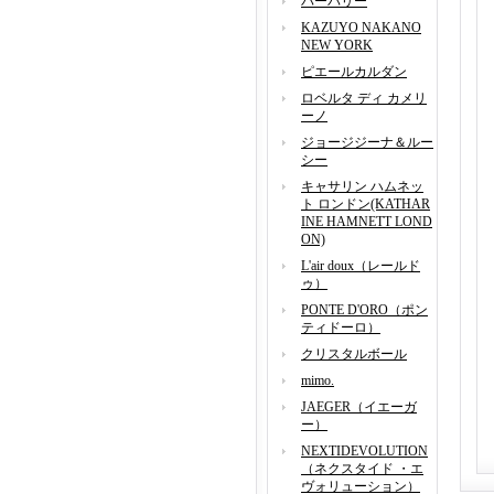
バーバリー
KAZUYO NAKANO
NEW YORK
ピエールカルダン
ロベルタ ディ カメリ
ーノ
ジョージジーナ＆ルー
シー
キャサリン ハムネッ
ト ロンドン(KATHAR
INE HAMNETT LOND
ON)
L'air doux（レールド
ゥ）
PONTE D'ORO（ポン
ティドーロ）
クリスタルボール
mimo.
JAEGER（イエーガ
ー）
NEXTIDEVOLUTION
（ネクスタイド ・エ
ヴォリューション）