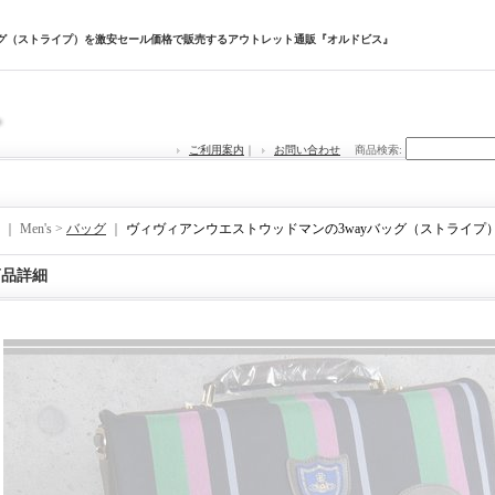
ッグ（ストライプ）を激安セール価格で販売するアウトレット通販『オルドビス』
ご利用案内
｜
お問い合わせ
商品検索
:
｜ Men's >
バッグ
｜
ヴィヴィアンウエストウッドマンの3wayバッグ（ストライプ
商品詳細