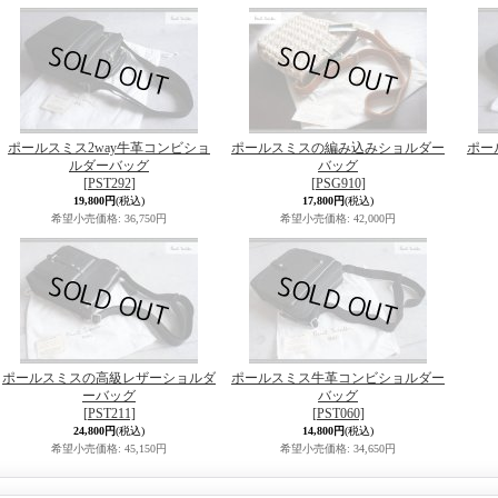
ポールスミス2way牛革コンビショ
ポールスミスの編み込みショルダー
ポー
ルダーバッグ
バッグ
[PST292]
[PSG910]
19,800円
(税込)
17,800円
(税込)
希望小売価格
:
36,750円
希望小売価格
:
42,000円
ポールスミスの高級レザーショルダ
ポールスミス牛革コンビショルダー
ーバッグ
バッグ
[PST211]
[PST060]
24,800円
(税込)
14,800円
(税込)
希望小売価格
:
45,150円
希望小売価格
:
34,650円