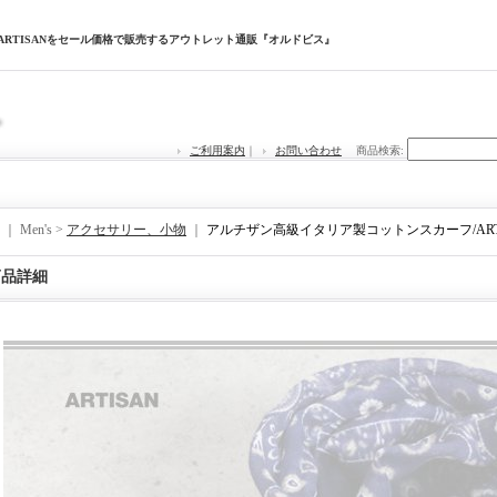
ARTISANをセール価格で販売するアウトレット通販『オルドビス』
ご利用案内
｜
お問い合わせ
商品検索
:
｜ Men's >
アクセサリー、小物
｜
アルチザン高級イタリア製コットンスカーフ/ART
商品詳細