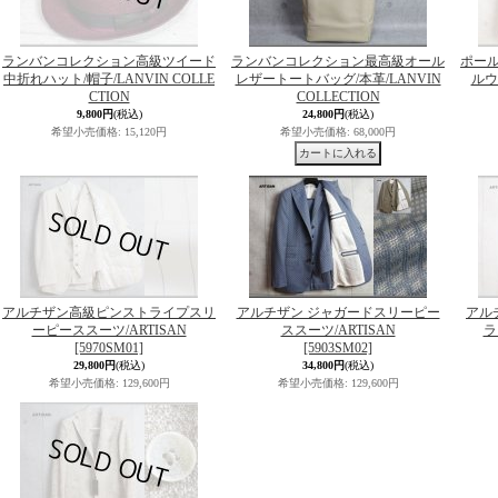
ランバンコレクション高級ツイード
ランバンコレクション最高級オール
ポー
中折れハット/帽子/LANVIN COLLE
レザートートバッグ/本革/LANVIN
ルウ
CTION
COLLECTION
9,800円
(税込)
24,800円
(税込)
希望小売価格
:
15,120円
希望小売価格
:
68,000円
アルチザン高級ピンストライプスリ
アルチザン ジャガードスリーピー
アル
ーピーススーツ/ARTISAN
ススーツ/ARTISAN
ラ
[5970SM01]
[5903SM02]
29,800円
(税込)
34,800円
(税込)
希望小売価格
:
129,600円
希望小売価格
:
129,600円