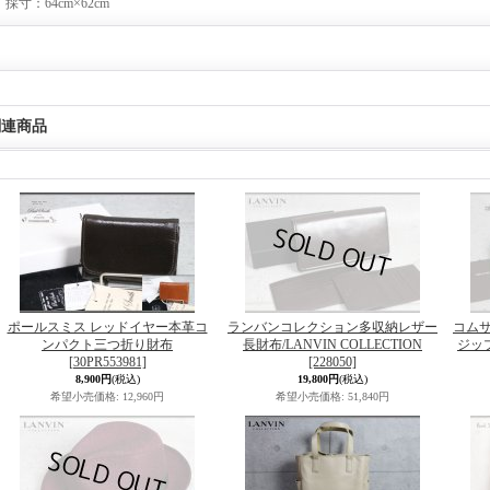
採寸：64cm×62cm
関連商品
ポールスミス レッドイヤー本革コ
ランバンコレクション多収納レザー
コム
ンパクト三つ折り財布
長財布/LANVIN COLLECTION
ジッ
[30PR553981]
[228050]
8,900円
(税込)
19,800円
(税込)
希望小売価格
:
12,960円
希望小売価格
:
51,840円