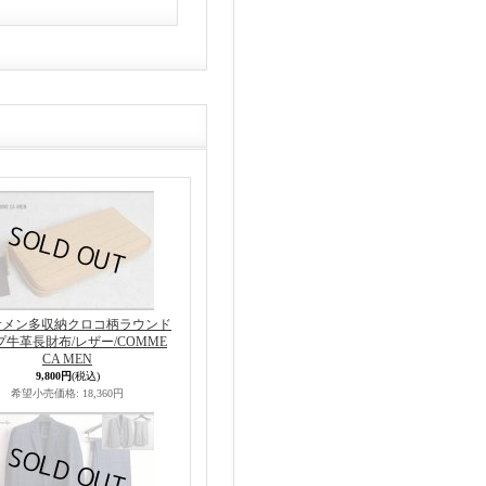
サメン多収納クロコ柄ラウンド
プ牛革長財布/レザー/COMME
CA MEN
9,800円
(税込)
希望小売価格
:
18,360円