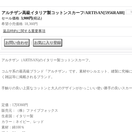
アルチザン高級イタリア製コットンスカーフ/ARTISAN
[
5956RA88
]
セール価格
:
3,900円
(税込)
希望小売価格
:
18,360円
返品特約に関する重要事項
｜
アルチザン（ARTISAN)のイタリー製コットンスカーフ。
コムサ系の最高級ブランド『アルチザン』です。素材やシルエット、縫製に究極
く雑誌等に掲載されるブランド。
手触りの良い上質なコットンと大人のデザインがかっこいい使い勝手の良いスカ
定価：1万8360円
販売元：（株）ファイブフォックス
生産国：イタリー製
カラー：ネイビー、レッド
素材：綿100％