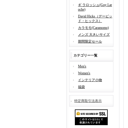
ギ ラロッシュ(Guy Lar
oche)
David Hicks（デービッ
ド・ヒックス）
カラモモ(Caramomo)
メンズ 大きいサイズ
期間限定セール
カテゴリー一覧
Men's
Women's
インテリア小物
福袋
特定商取引法表示