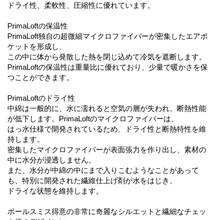
ドライ性、柔軟性、圧縮性に優れています。
PrimaLoftの保温性
PrimaLoft独自の超微細マイクロファイバーが密集したエアポ
ケットを形成し、
この中に体から発散した熱を閉じ込めて冷気を遮断します。
PrimaLoftの保温性は重量比に優れており、少量で暖かさを保
つことができます。
PrimaLoftのドライ性
中綿は一般的に、水に濡れると空気の層が失われ、断熱性能
が低下します。PrimaLoftのマイクロファイバーは、
はっ水仕様で開発されているため、ドライ性と断熱特性を維
持します。
密集したマイクロファイバーが表面張力を作り出し、素材の
中に水分が浸透しません。
また、水分が中綿の中にまで入りこむようなことがあって
も、特別に開発された繊維仕上げ剤が水をはじき、
ドライな状態を維持します。
ポールスミス得意の非常に奇麗なシルエットと繊細なチェッ