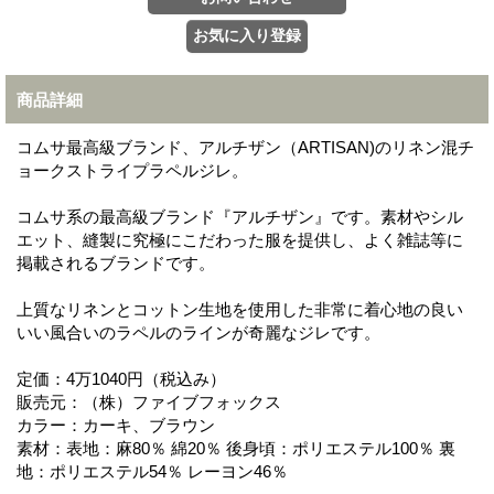
商品詳細
コムサ最高級ブランド、アルチザン（ARTISAN)のリネン混チ
ョークストライプラペルジレ。
コムサ系の最高級ブランド『アルチザン』です。素材やシル
エット、縫製に究極にこだわった服を提供し、よく雑誌等に
掲載されるブランドです。
上質なリネンとコットン生地を使用した非常に着心地の良い
いい風合いのラペルのラインが奇麗なジレです。
定価：4万1040円（税込み）
販売元：（株）ファイブフォックス
カラー：カーキ、ブラウン
素材：表地：麻80％ 綿20％ 後身頃：ポリエステル100％ 裏
地：ポリエステル54％ レーヨン46％